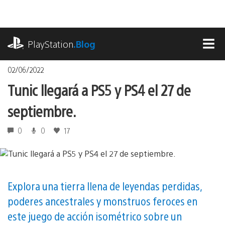
Pasa
al
contenido
playstation.com
PlayStation
.Blog
MEN
02/06/2022
Tunic llegará a PS5 y PS4 el 27 de
septiembre.
0
0
17
Explora una tierra llena de leyendas perdidas,
poderes ancestrales y monstruos feroces en
este juego de acción isométrico sobre un