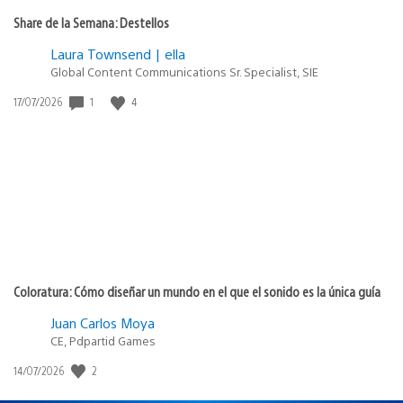
Share de la Semana: Destellos
Laura Townsend | ella
Global Content Communications Sr. Specialist, SIE
Fecha
1
4
17/07/2026
de
publicación:
Coloratura: Cómo diseñar un mundo en el que el sonido es la única guía
Juan Carlos Moya
CE, Pdpartid Games
Fecha
2
14/07/2026
de
publicación: