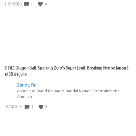
Fecha
1
4
21/07/2026
de
publicación:
El DLC Dragon Ball: Sparking Zero’s Super Limit-Breaking Neo se lanzará
el 30 de julio
Zanda Ra
Associate Brand Manager, Bandai Namco Entertainment
America
Fecha
1
8
23/07/2026
de
publicación: