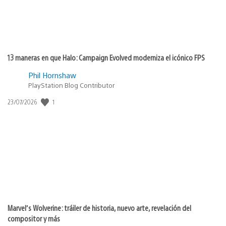
13 maneras en que Halo: Campaign Evolved moderniza el icónico FPS
Phil Hornshaw
PlayStation Blog Contributor
Fecha
1
23/07/2026
de
publicación:
Marvel’s Wolverine: tráiler de historia, nuevo arte, revelación del
compositor y más