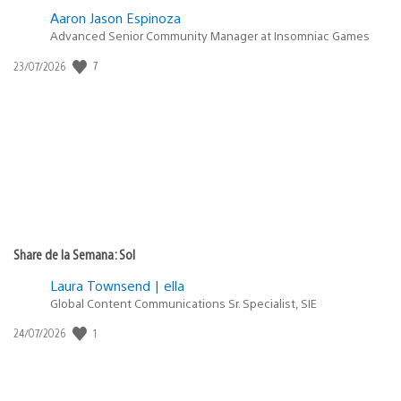
Aaron Jason Espinoza
Advanced Senior Community Manager at Insomniac Games
Fecha
7
23/07/2026
de
publicación:
Share de la Semana: Sol
Laura Townsend | ella
Global Content Communications Sr. Specialist, SIE
Fecha
1
24/07/2026
de
publicación: