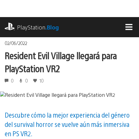
Pasa
al
contenido
playstation.com
PlayStation
.Blog
MEN
02/06/2022
Resident Evil Village llegará para
PlayStation VR2
0
0
10
Descubre cómo la mejor experiencia del género
del survival horror se vuelve aún más inmersiva
en PS VR2.