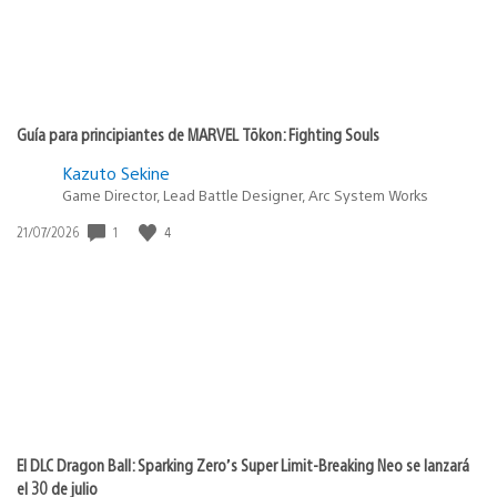
Guía para principiantes de MARVEL Tōkon: Fighting Souls
Kazuto Sekine
Game Director, Lead Battle Designer, Arc System Works
Fecha
1
4
21/07/2026
de
publicación:
El DLC Dragon Ball: Sparking Zero’s Super Limit-Breaking Neo se lanzará
el 30 de julio