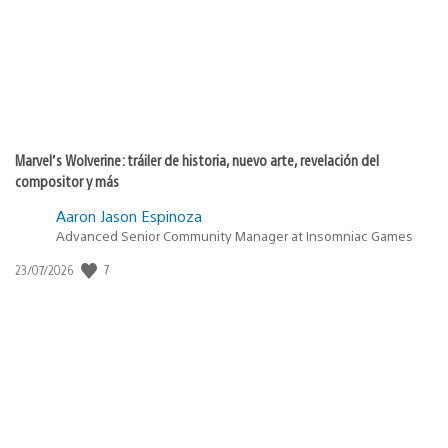
Marvel’s Wolverine: tráiler de historia, nuevo arte, revelación del
compositor y más
Aaron Jason Espinoza
Advanced Senior Community Manager at Insomniac Games
Fecha
7
23/07/2026
de
publicación: