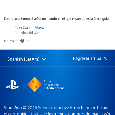
Coloratura: Cómo diseñar un mundo en el que el sonido es la única guía
Juan Carlos Moya
CE, Pdpartid Games
Fecha
2
14/07/2026
de
publicación:
Regresar arriba
Spanish (LatAm)
Elige
Región
una
actual:
región
Sony
Interactive
Entertainment
Sitio Web © 2026 Sony Interactive Entertainment. Todo
el contenido, títulos de los juegos, nombres de marca y/o