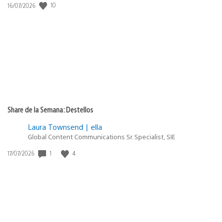
Fecha
10
16/07/2026
de
publicación:
Share de la Semana: Destellos
Laura Townsend | ella
Global Content Communications Sr. Specialist, SIE
Fecha
1
4
17/07/2026
de
publicación: