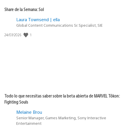
Share de la Semana: Sol
Laura Townsend | ella
Global Content Communications Sr. Specialist, SIE
Fecha
1
24/07/2026
de
publicación:
Todo lo que necesitas saber sobre la beta abierta de MARVEL Tōkon:
Fighting Souls
Melaine Brou
Senior Manager, Games Marketing, Sony Interactive
Entertainment