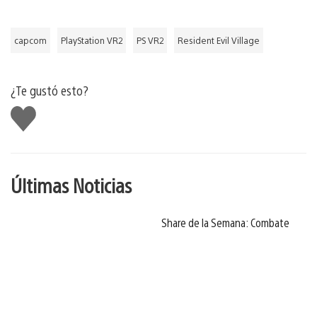
capcom
PlayStation VR2
PS VR2
Resident Evil Village
¿Te gustó esto?
Me
gusta
Últimas Noticias
Share de la Semana: Combate