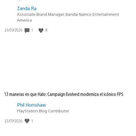
Zanda Ra
Associate Brand Manager, Bandai Namco Entertainment
America
Fecha
1
8
23/07/2026
de
publicación:
13 maneras en que Halo: Campaign Evolved moderniza el icónico FPS
Phil Hornshaw
PlayStation Blog Contributor
Fecha
1
23/07/2026
de
publicación: