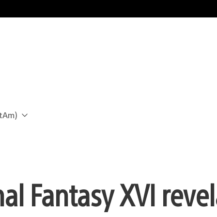
atAm)
nal Fantasy XVI reve