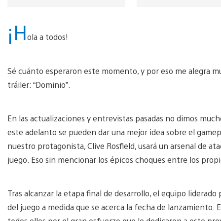
¡H
ola a todos!
Sé cuánto esperaron este momento, y por eso me alegra mu
tráiler: “Dominio”.
En las actualizaciones y entrevistas pasadas no dimos much
este adelanto se pueden dar una mejor idea sobre el gamepl
nuestro protagonista, Clive Rosfield, usará un arsenal de at
juego. Eso sin mencionar los épicos choques entre los propi
Tras alcanzar la etapa final de desarrollo, el equipo liderad
del juego a medida que se acerca la fecha de lanzamiento. E
todos ellos por el gran esfuerzo que le dedicaron a este pro