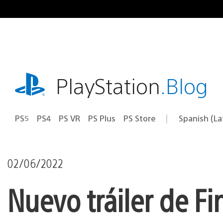
Pasa
al
contenido
playstation.com
PlayStation
.Blog
PS5
PS4
PS VR
PS Plus
PS Store
Spanish (L
Elige
Región
una
actual:
región
02/06/2022
Nuevo tráiler de Fi