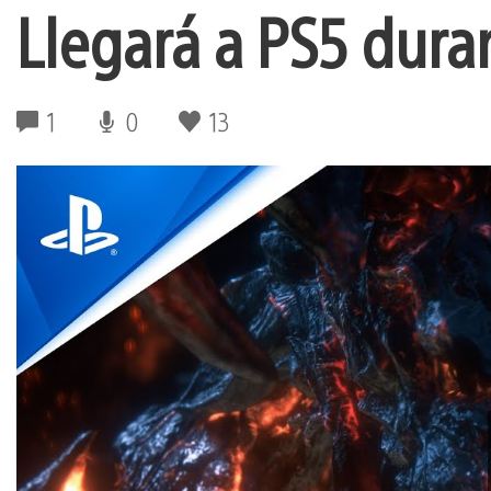
Llegará a PS5 dura
1
0
13