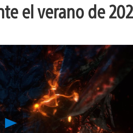
nte el verano de 20
Reproducir
Nuevo
tráiler