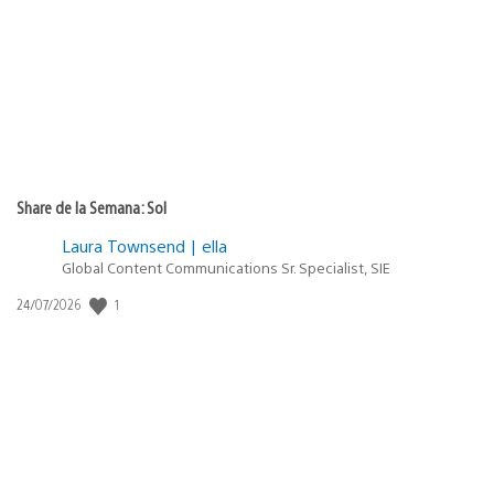
publicación:
Share de la Semana: Sol
Laura Townsend | ella
Global Content Communications Sr. Specialist, SIE
Fecha
1
24/07/2026
de
publicación: