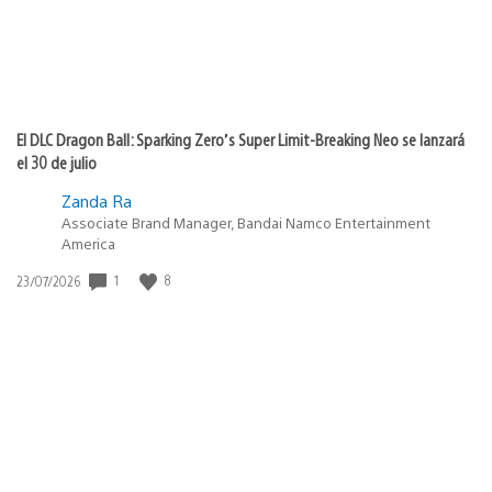
El DLC Dragon Ball: Sparking Zero’s Super Limit-Breaking Neo se lanzará
el 30 de julio
Zanda Ra
Associate Brand Manager, Bandai Namco Entertainment
America
Fecha
1
8
23/07/2026
de
publicación: