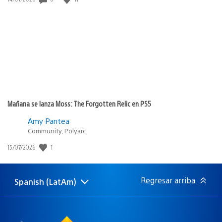
de
publicación:
Mañana se lanza Moss: The Forgotten Relic en PS5
Amy Pantea
Community, Polyarc
Fecha
1
15/07/2026
de
publicación:
Regresar arriba
Spanish (LatAm)
Elige
Región
una
actual:
región