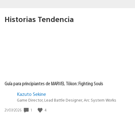
Historias Tendencia
Guía para principiantes de MARVEL Tōkon: Fighting Souls
Kazuto Sekine
Game Director, Lead Battle Designer, Arc System Works
Fecha
1
4
21/07/2026
de
publicación: