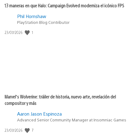
13 maneras en que Halo: Campaign Evolved moderniza el icónico FPS
Phil Hornshaw
PlayStation Blog Contributor
Fecha
1
23/07/2026
de
publicación:
Marvel’s Wolverine: tráiler de historia, nuevo arte, revelación del
compositor y más
Aaron Jason Espinoza
Advanced Senior Community Manager at Insomniac Games
Fecha
7
23/07/2026
de