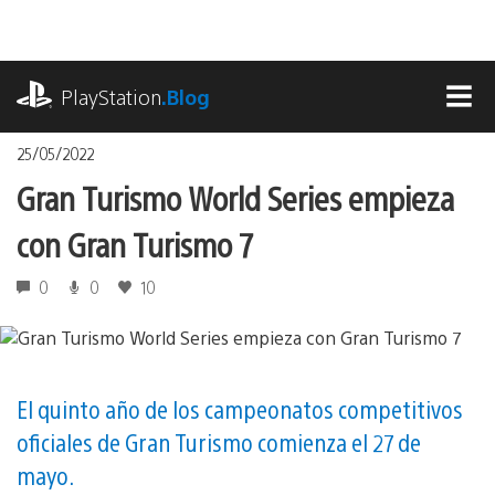
Pasa
al
contenido
playstation.com
PlayStation
.Blog
MEN
25/05/2022
Gran Turismo World Series empieza
con Gran Turismo 7
0
0
10
El quinto año de los campeonatos competitivos
oficiales de Gran Turismo comienza el 27 de
mayo.