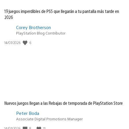
19 juegos imperdibles de PS5 que llegarán a tu pantalla más tarde en
2026
Corey Brotherson
PlayStation Blog Contributor
Fecha
6
14/07/2026
de
publicación:
Nuevos juegos llegan a las Rebajas de temporada de PlayStation Store
Peter Boda
Associate Digital Promotions Manager
Fecha
8
11
14/07/2026