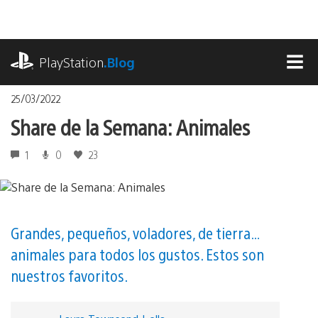
Pasa
al
contenido
playstation.com
PlayStation
.Blog
MEN
25/03/2022
Share de la Semana: Animales
1
0
23
Grandes, pequeños, voladores, de tierra…
animales para todos los gustos. Estos son
nuestros favoritos.