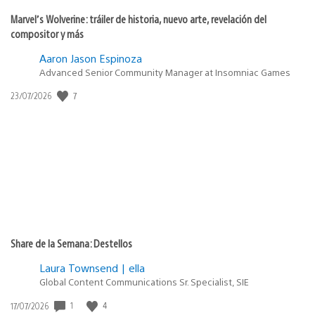
Marvel’s Wolverine: tráiler de historia, nuevo arte, revelación del
compositor y más
Aaron Jason Espinoza
Advanced Senior Community Manager at Insomniac Games
Fecha
7
23/07/2026
de
publicación:
Share de la Semana: Destellos
Laura Townsend | ella
Global Content Communications Sr. Specialist, SIE
Fecha
1
4
17/07/2026