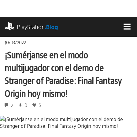
Pasa
al
contenido
playstation.com
PlayStation
.Blog
MEN
10/03/2022
¡Sumérjanse en el modo
multijugador con el demo de
Stranger of Paradise: Final Fantasy
Origin hoy mismo!
2
0
6