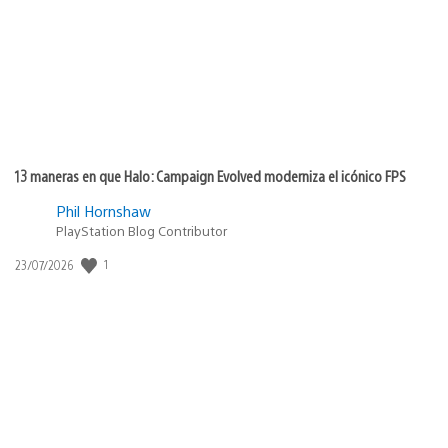
publicación:
13 maneras en que Halo: Campaign Evolved moderniza el icónico FPS
Phil Hornshaw
PlayStation Blog Contributor
Fecha
1
23/07/2026
de
publicación: