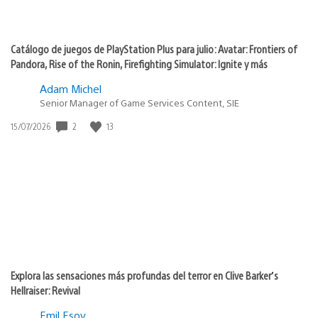
Catálogo de juegos de PlayStation Plus para julio: Avatar: Frontiers of
Pandora, Rise of the Ronin, Firefighting Simulator: Ignite y más
Adam Michel
Senior Manager of Game Services Content, SIE
Fecha
2
13
15/07/2026
de
publicación:
Explora las sensaciones más profundas del terror en Clive Barker’s
Hellraiser: Revival
Emil Esov