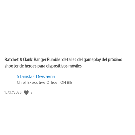
de
publicación:
Ratchet & Clank: Ranger Rumble: detalles del gameplay del próximo
shooter de héroes para dispositivos móviles
Stanislas Dewavrin
Chief Executive Officer, OH BIBI
Fecha
9
15/07/2026
de
publicación: