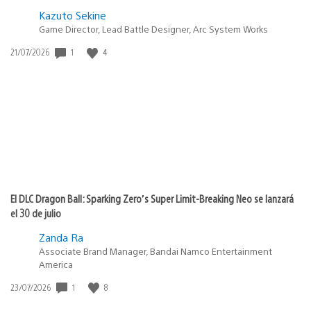
Kazuto Sekine
Game Director, Lead Battle Designer, Arc System Works
Fecha
1
4
21/07/2026
de
publicación:
El DLC Dragon Ball: Sparking Zero’s Super Limit-Breaking Neo se lanzará
el 30 de julio
Zanda Ra
Associate Brand Manager, Bandai Namco Entertainment
America
Fecha
1
8
23/07/2026
de