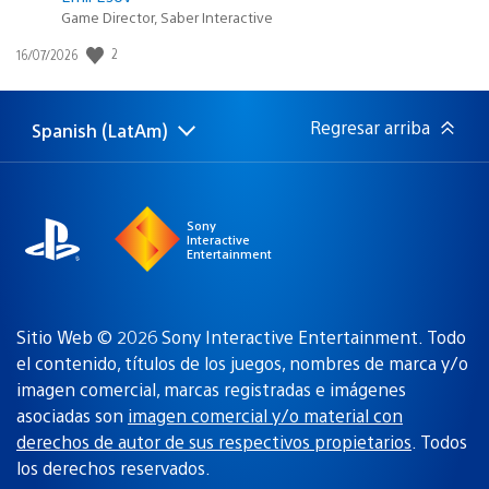
Game Director, Saber Interactive
Fecha
2
16/07/2026
de
publicación:
Regresar arriba
Spanish (LatAm)
Elige
Región
una
actual:
región
Sony
Interactive
Entertainment
Sitio Web © 2026 Sony Interactive Entertainment. Todo
el contenido, títulos de los juegos, nombres de marca y/o
imagen comercial, marcas registradas e imágenes
asociadas son
imagen comercial y/o material con
derechos de autor de sus respectivos propietarios
. Todos
los derechos reservados.