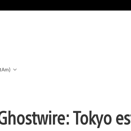
atAm)
 Ghostwire: Tokyo es