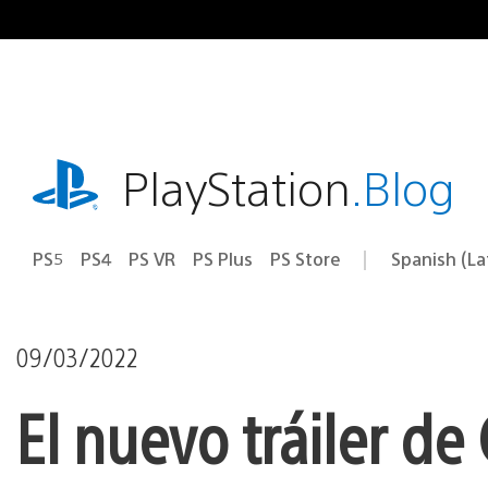
Pasa
al
contenido
playstation.com
PlayStation
.Blog
PS5
PS4
PS VR
PS Plus
PS Store
Spanish (L
Elige
Región
una
actual:
región
09/03/2022
El nuevo tráiler de