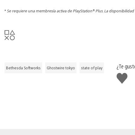
*
Se requiere una membresía activa de PlayStation® Plus
.
La disponibilidad
¿Te gust
Bethesda Softworks
Ghostwire tokyo
state of play
Me
gusta