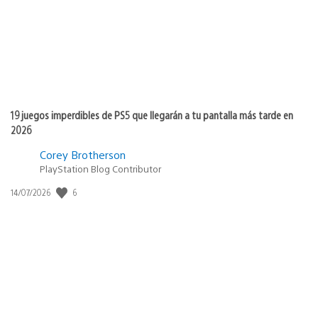
19 juegos imperdibles de PS5 que llegarán a tu pantalla más tarde en
2026
Corey Brotherson
PlayStation Blog Contributor
Fecha
6
14/07/2026
de
publicación: