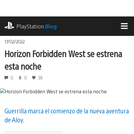
Pasa
al
contenido
playstation.com
PlayStation
.Blog
MEN
17/02/2022
Horizon Forbidden West se estrena
esta noche
0
0
38
Guerrilla marca el comienzo de la nueva aventura
de Aloy.