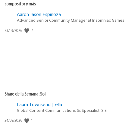
compositor y más
Aaron Jason Espinoza
Advanced Senior Community Manager at Insomniac Games
Fecha
7
23/07/2026
de
publicación:
Share de la Semana: Sol
Laura Townsend | ella
Global Content Communications Sr. Specialist, SIE
Fecha
1
24/07/2026
de
publicación: