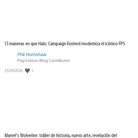
13 maneras en que Halo: Campaign Evolved moderniza el icónico FPS
Phil Hornshaw
PlayStation Blog Contributor
Fecha
1
23/07/2026
de
publicación:
Marvel’s Wolverine: tráiler de historia, nuevo arte, revelación del