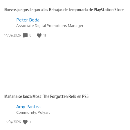
Nuevos juegos llegan a las Rebajas de temporada de PlayStation Store
Peter Boda
Associate Digital Promotions Manager
Fecha
8
11
14/07/2026
de
publicación:
Mañana se lanza Moss: The Forgotten Relic en PS5
Amy Pantea
Community, Polyarc
Fecha
1
15/07/2026
de