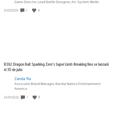
Game Director, Lead Battle Designer, Arc System Works
Fecha
1
4
21/07/2026
de
publicación:
El DLC Dragon Ball: Sparking Zero’s Super Limit-Breaking Neo se lanzará
el 30 de julio
Zanda Ra
Associate Brand Manager, Bandai Namco Entertainment
America
Fecha
1
8
23/07/2026
de
publicación: