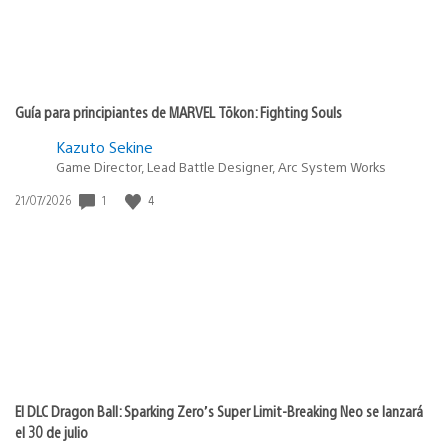
Guía para principiantes de MARVEL Tōkon: Fighting Souls
Kazuto Sekine
Game Director, Lead Battle Designer, Arc System Works
Fecha
1
4
21/07/2026
de
publicación:
El DLC Dragon Ball: Sparking Zero’s Super Limit-Breaking Neo se lanzará
el 30 de julio