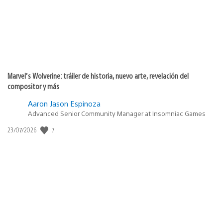
Marvel’s Wolverine: tráiler de historia, nuevo arte, revelación del
compositor y más
Aaron Jason Espinoza
Advanced Senior Community Manager at Insomniac Games
Fecha
7
23/07/2026
de
publicación: