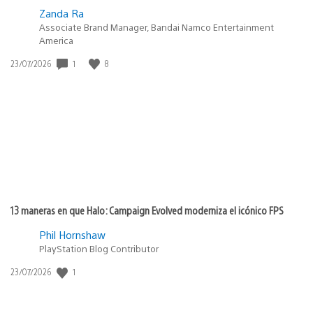
Zanda Ra
Associate Brand Manager, Bandai Namco Entertainment
America
Fecha
1
8
23/07/2026
de
publicación:
13 maneras en que Halo: Campaign Evolved moderniza el icónico FPS
Phil Hornshaw
PlayStation Blog Contributor
Fecha
1
23/07/2026
de
publicación: