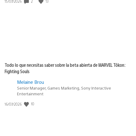
Fecha
2
13
15/07/2026
de
publicación:
Todo lo que necesitas saber sobre la beta abierta de MARVEL Tōkon:
Fighting Souls
Melaine Brou
Senior Manager, Games Marketing, Sony Interactive
Entertainment
Fecha
10
16/07/2026
de
publicación: