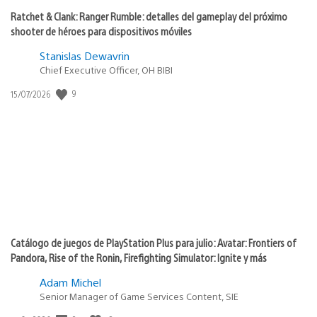
Ratchet & Clank: Ranger Rumble: detalles del gameplay del próximo
shooter de héroes para dispositivos móviles
Stanislas Dewavrin
Chief Executive Officer, OH BIBI
Fecha
9
15/07/2026
de
publicación:
Catálogo de juegos de PlayStation Plus para julio: Avatar: Frontiers of
Pandora, Rise of the Ronin, Firefighting Simulator: Ignite y más
Adam Michel
Senior Manager of Game Services Content, SIE