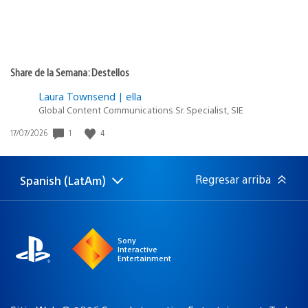
Share de la Semana: Destellos
Laura Townsend | ella
Global Content Communications Sr. Specialist, SIE
Fecha
1
4
17/07/2026
de
publicación:
Regresar arriba
Spanish (LatAm)
Elige
Región
una
actual:
región
Sony
Interactive
Entertainment