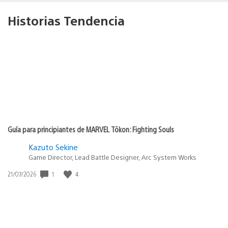
Historias Tendencia
Guía para principiantes de MARVEL Tōkon: Fighting Souls
Kazuto Sekine
Game Director, Lead Battle Designer, Arc System Works
Fecha
1
4
21/07/2026
de
publicación: