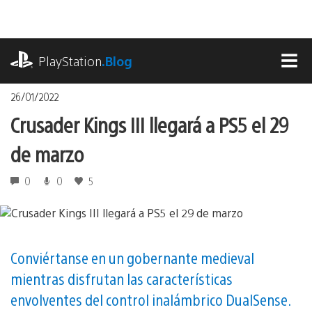
Pasa
al
contenido
playstation.com
PlayStation
.Blog
MEN
26/01/2022
Crusader Kings III llegará a PS5 el 29
de marzo
0
0
5
Conviértanse en un gobernante medieval
mientras disfrutan las características
envolventes del control inalámbrico DualSense.