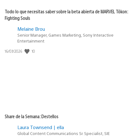
Todo lo que necesitas saber sobre la beta abierta de MARVEL Tōkon:
Fighting Souls
Melaine Brou
Senior Manager, Games Marketing, Sony Interactive
Entertainment
Fecha
10
16/07/2026
de
publicación:
Share de la Semana: Destellos
Laura Townsend | ella
Global Content Communications Sr. Specialist, SIE