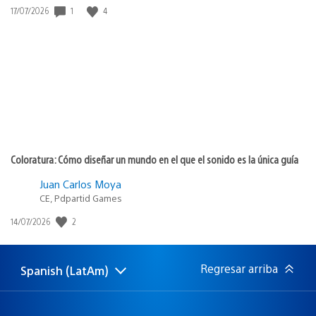
Fecha
1
4
17/07/2026
de
publicación:
Coloratura: Cómo diseñar un mundo en el que el sonido es la única guía
Juan Carlos Moya
CE, Pdpartid Games
Fecha
2
14/07/2026
de
publicación:
Regresar arriba
Spanish (LatAm)
Elige
Región
una
actual:
región