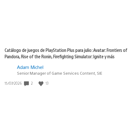
Catálogo de juegos de PlayStation Plus para julio: Avatar: Frontiers of
Pandora, Rise of the Ronin, Firefighting Simulator: Ignite y más
Adam Michel
Senior Manager of Game Services Content, SIE
Fecha
2
13
15/07/2026
de
publicación: