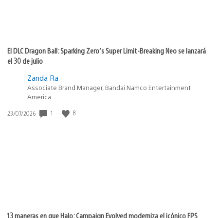
El DLC Dragon Ball: Sparking Zero’s Super Limit-Breaking Neo se lanzará
el 30 de julio
Zanda Ra
Associate Brand Manager, Bandai Namco Entertainment
America
Fecha
1
8
23/07/2026
de
publicación:
13 maneras en que Halo: Campaign Evolved moderniza el icónico FPS