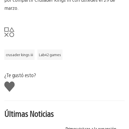
marzo.
crusader kings iii
Lab42 games
¿Te gustó esto?
Me
gusta
Últimas Noticias
Primer vistazo a la expansión