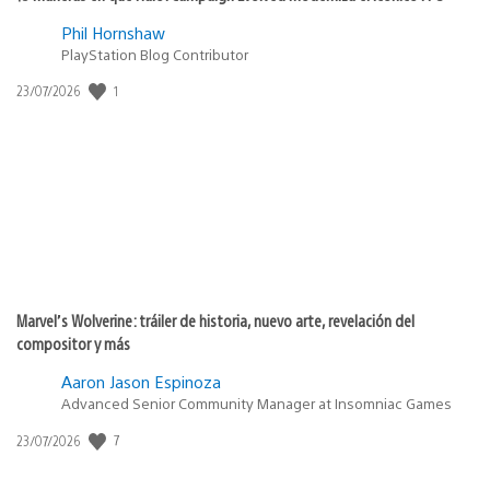
Phil Hornshaw
PlayStation Blog Contributor
Fecha
1
23/07/2026
de
publicación:
Marvel’s Wolverine: tráiler de historia, nuevo arte, revelación del
compositor y más
Aaron Jason Espinoza
Advanced Senior Community Manager at Insomniac Games
Fecha
7
23/07/2026
de
publicación: