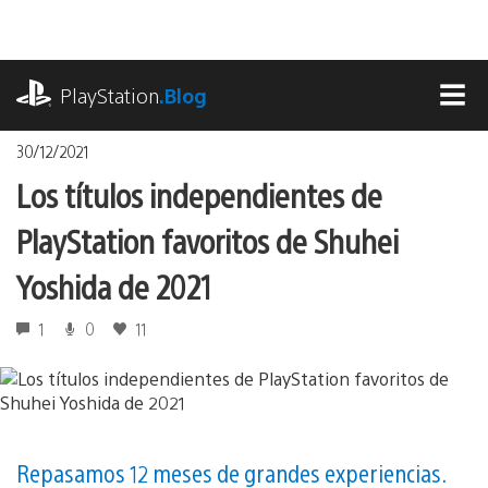
Pasa
al
contenido
playstation.com
PlayStation
.Blog
MEN
30/12/2021
Los títulos independientes de
PlayStation favoritos de Shuhei
Yoshida de 2021
1
0
11
Repasamos 12 meses de grandes experiencias.