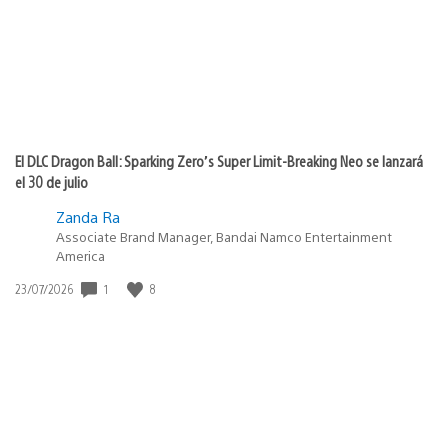
El DLC Dragon Ball: Sparking Zero’s Super Limit-Breaking Neo se lanzará
el 30 de julio
Zanda Ra
Associate Brand Manager, Bandai Namco Entertainment
America
Fecha
1
8
23/07/2026
de
publicación: