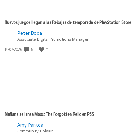
Nuevos juegos llegan a las Rebajas de temporada de PlayStation Store
Peter Boda
Associate Digital Promotions Manager
Fecha
8
11
14/07/2026
de
publicación:
Mañana se lanza Moss: The Forgotten Relic en PS5
Amy Pantea
Community, Polyarc