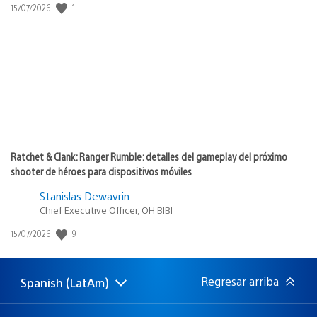
Fecha
1
15/07/2026
de
publicación:
Ratchet & Clank: Ranger Rumble: detalles del gameplay del próximo
shooter de héroes para dispositivos móviles
Stanislas Dewavrin
Chief Executive Officer, OH BIBI
Fecha
9
15/07/2026
de
publicación:
Regresar arriba
Spanish (LatAm)
Elige
Región
una
actual:
región