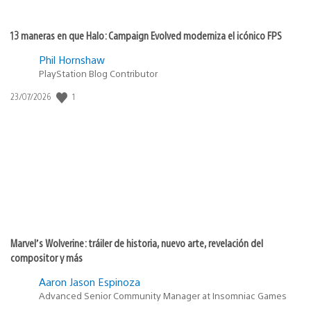
13 maneras en que Halo: Campaign Evolved moderniza el icónico FPS
Phil Hornshaw
PlayStation Blog Contributor
Fecha
1
23/07/2026
de
publicación:
Marvel’s Wolverine: tráiler de historia, nuevo arte, revelación del
compositor y más
Aaron Jason Espinoza
Advanced Senior Community Manager at Insomniac Games