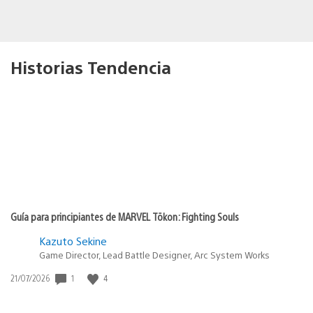
Historias Tendencia
Guía para principiantes de MARVEL Tōkon: Fighting Souls
Kazuto Sekine
Game Director, Lead Battle Designer, Arc System Works
Fecha
1
4
21/07/2026
de
publicación: