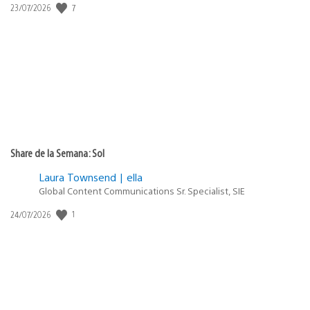
Fecha
7
23/07/2026
de
publicación:
Share de la Semana: Sol
Laura Townsend | ella
Global Content Communications Sr. Specialist, SIE
Fecha
1
24/07/2026
de
publicación: