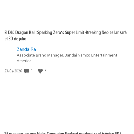
El DLC Dragon Ball: Sparking Zero’s Super Limit-Breaking Neo se lanzará
el 30 de julio
Zanda Ra
Associate Brand Manager, Bandai Namco Entertainment
America
Fecha
1
8
23/07/2026
de
publicación:
13 maneras en que Halo: Campaign Evolved moderniza el icónico FPS