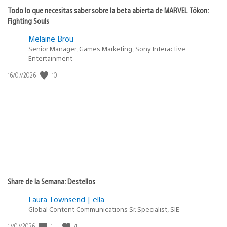
Todo lo que necesitas saber sobre la beta abierta de MARVEL Tōkon:
Fighting Souls
Melaine Brou
Senior Manager, Games Marketing, Sony Interactive
Entertainment
Fecha
10
16/07/2026
de
publicación:
Share de la Semana: Destellos
Laura Townsend | ella
Global Content Communications Sr. Specialist, SIE
Fecha
1
4
17/07/2026