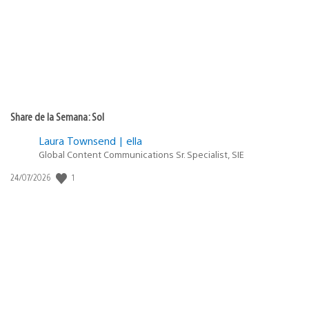
Share de la Semana: Sol
Laura Townsend | ella
Global Content Communications Sr. Specialist, SIE
Fecha
1
24/07/2026
de
publicación: