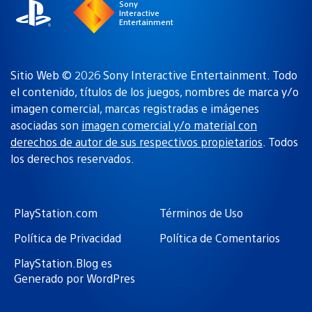
Sony
Interactive
Entertainment
Sitio Web © 2026 Sony Interactive Entertainment. Todo
el contenido, títulos de los juegos, nombres de marca y/o
imagen comercial, marcas registradas e imágenes
asociadas son
imagen comercial y/o material con
derechos de autor de sus respectivos propietarios
. Todos
los derechos reservados.
PlayStation.com
Términos de Uso
Política de Privacidad
Política de Comentarios
PlayStation.Blog es
Generado por WordPres