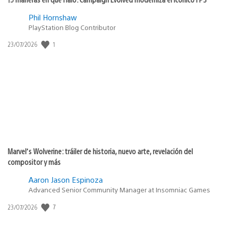
Phil Hornshaw
PlayStation Blog Contributor
Fecha
1
23/07/2026
de
publicación:
Marvel’s Wolverine: tráiler de historia, nuevo arte, revelación del
compositor y más
Aaron Jason Espinoza
Advanced Senior Community Manager at Insomniac Games
Fecha
7
23/07/2026
de
publicación: