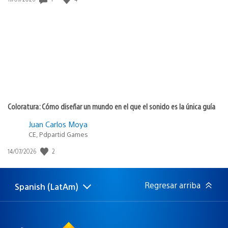
de
publicación:
Coloratura: Cómo diseñar un mundo en el que el sonido es la única guía
Juan Carlos Moya
CE, Pdpartid Games
Fecha
2
14/07/2026
de
publicación:
Regresar arriba
Spanish (LatAm)
Elige
Región
una
actual:
región