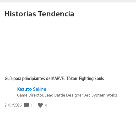
Historias Tendencia
Guía para principiantes de MARVEL Tōkon: Fighting Souls
Kazuto Sekine
Game Director, Lead Battle Designer, Arc System Works
Fecha
1
4
21/07/2026
de
publicación: