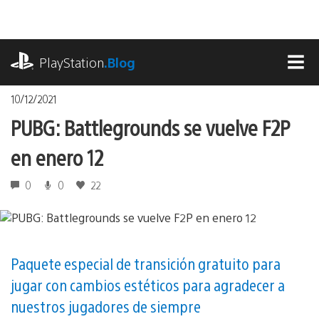
Pasa
al
contenido
playstation.com
PlayStation
.Blog
MEN
10/12/2021
PUBG: Battlegrounds se vuelve F2P
en enero 12
0
0
22
Paquete especial de transición gratuito para
jugar con cambios estéticos para agradecer a
nuestros jugadores de siempre