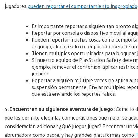
jugadores
pueden reportar el comportamiento inapropiado
Es importante reportar a alguien tan pronto al
Reportar por consola o dispositivo móvil al equ
Pueden reportar muchas cosas como comportami
un juego, algo creado o compartido fuera de un 
Tienen múltiples oportunidades para bloquear 
Si nuestro equipo de PlayStation Safety determi
ejemplo, remover el contenido, aplicar restricci
jugador.
Reportar a alguien múltiple veces no aplica a
suspensión permanente. Enviar múltiples report
que está enviando los reportes falsos.
5. Encuentren su siguiente aventura de juego:
Como lo d
que les permite elegir las configuraciones que mejor se adap
consideración adicional: ¿Qué juegos jugar? Encontrar un v
abrumadora como padre, y hay grandes plataformas como
F