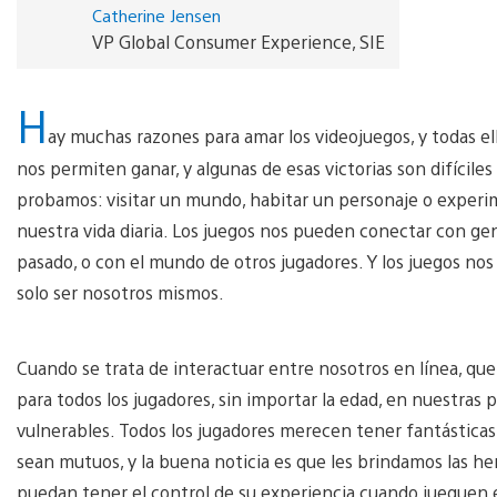
Catherine Jensen
VP Global Consumer Experience, SIE
H
ay muchas razones para amar los videojuegos, y todas ell
nos permiten ganar, y algunas de esas victorias son difícile
probamos: visitar un mundo, habitar un personaje o experim
nuestra vida diaria. Los juegos nos pueden conectar con g
pasado, o con el mundo de otros jugadores. Y los juegos nos 
solo ser nosotros mismos.
Cuando se trata de interactuar entre nosotros en línea, qu
para todos los jugadores, sin importar la edad, en nuestras 
vulnerables. Todos los jugadores merecen tener fantásticas 
sean mutuos, y la buena noticia es que les brindamos las h
puedan tener el control de su experiencia cuando jueguen 