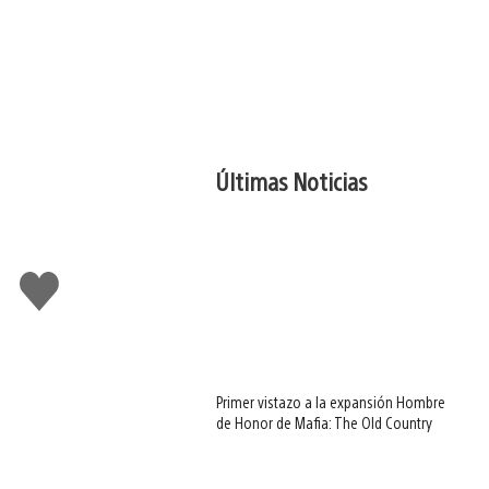
Últimas Noticias
Me
gusta
Primer vistazo a la expansión Hombre
de Honor de Mafia: The Old Country