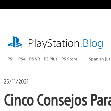
Pasa
al
contenido
playstation.com
PlayStation
.Blog
PS5
PS4
PS VR
PS Plus
PS Store
Spanish (L
Elige
Región
una
actual:
región
25/11/2021
Cinco Consejos Par