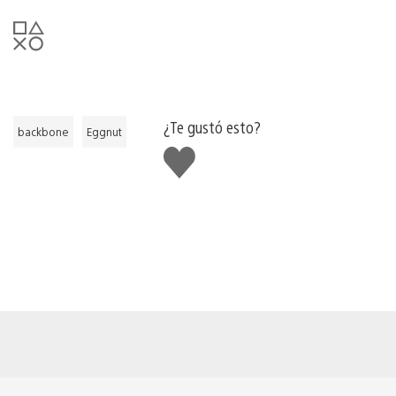
¿Te gustó esto?
backbone
Eggnut
Me
gusta