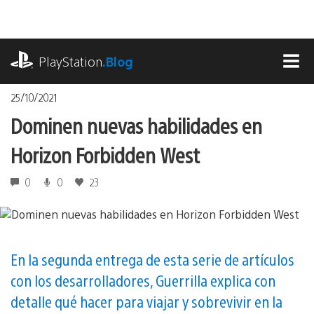
Pasa
al
contenido
playstation.com
PlayStation
.Blog
MEN
25/10/2021
Dominen nuevas habilidades en
Horizon Forbidden West
0
0
23
En la segunda entrega de esta serie de artículos
con los desarrolladores, Guerrilla explica con
detalle qué hacer para viajar y sobrevivir en la