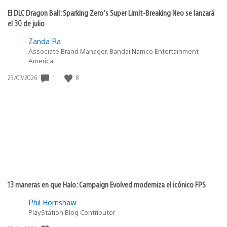
El DLC Dragon Ball: Sparking Zero’s Super Limit-Breaking Neo se lanzará
el 30 de julio
Zanda Ra
Associate Brand Manager, Bandai Namco Entertainment
America
Fecha
1
8
23/07/2026
de
publicación:
13 maneras en que Halo: Campaign Evolved moderniza el icónico FPS
Phil Hornshaw
PlayStation Blog Contributor