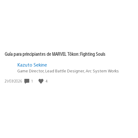
Guía para principiantes de MARVEL Tōkon: Fighting Souls
Kazuto Sekine
Game Director, Lead Battle Designer, Arc System Works
Fecha
1
4
21/07/2026
de
publicación: