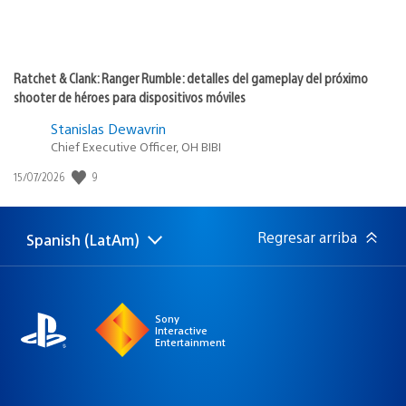
Ratchet & Clank: Ranger Rumble: detalles del gameplay del próximo
shooter de héroes para dispositivos móviles
Stanislas Dewavrin
Chief Executive Officer, OH BIBI
Fecha
9
15/07/2026
de
publicación:
Regresar arriba
Spanish (LatAm)
Elige
Región
una
actual:
región
Sony
Interactive
Entertainment