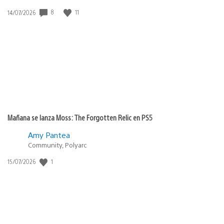
Fecha
8
11
14/07/2026
de
publicación:
Mañana se lanza Moss: The Forgotten Relic en PS5
Amy Pantea
Community, Polyarc
Fecha
1
15/07/2026
de
publicación: