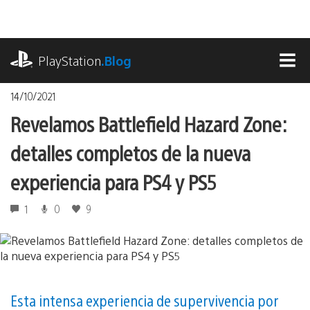
Pasa
al
contenido
playstation.com
PlayStation
.Blog
MEN
14/10/2021
Revelamos Battlefield Hazard Zone:
detalles completos de la nueva
experiencia para PS4 y PS5
1
0
9
Esta intensa experiencia de supervivencia por