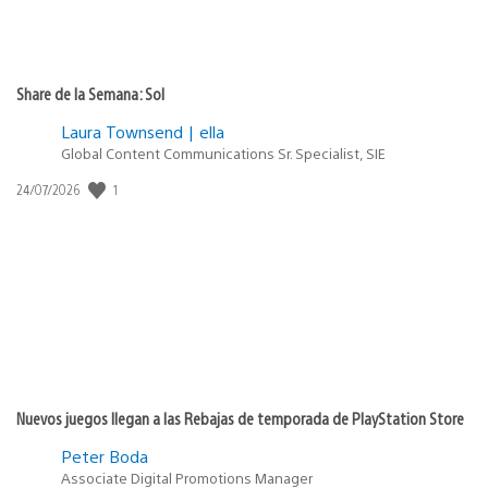
Share de la Semana: Sol
Laura Townsend | ella
Global Content Communications Sr. Specialist, SIE
Fecha
1
24/07/2026
de
publicación:
Nuevos juegos llegan a las Rebajas de temporada de PlayStation Store
Peter Boda
Associate Digital Promotions Manager