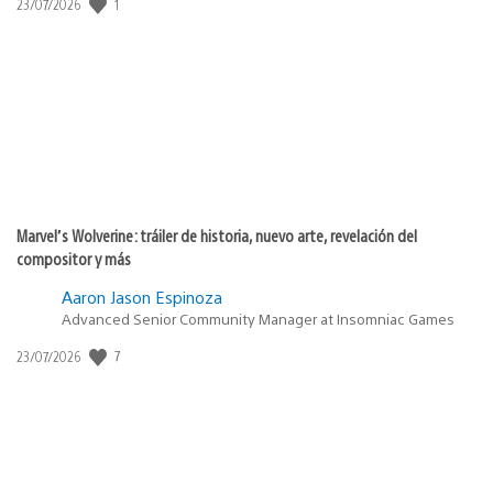
Fecha
1
23/07/2026
de
publicación:
Marvel’s Wolverine: tráiler de historia, nuevo arte, revelación del
compositor y más
Aaron Jason Espinoza
Advanced Senior Community Manager at Insomniac Games
Fecha
7
23/07/2026
de
publicación: