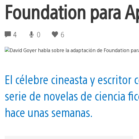
Foundation para A
4
0
6
El célebre cineasta y escrito
serie de novelas de ciencia fi
hace unas semanas.