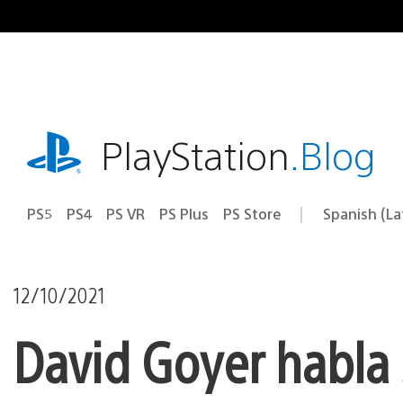
Pasa
al
contenido
playstation.com
PlayStation
.Blog
PS5
PS4
PS VR
PS Plus
PS Store
Spanish (L
Elige
Región
una
actual:
región
12/10/2021
David Goyer habla 