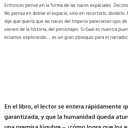
Entonces pensé en la forma de las naces espáciales. Decimos 
No piensa en doblar el espacio, sino en recortarlo, dividirlo
dije que quería que las naces del Imperio parecieran ojos de
vienen de la historia, del personajes. Si Gaal es nuestra pu
estamos explorando… es un gran obsequio para el narrador,
En el libro, el lector se entera rápidamente qu
garantizada, y que la humanidad queda atur
una premisa lúgubre – ¿cómo logra que los e