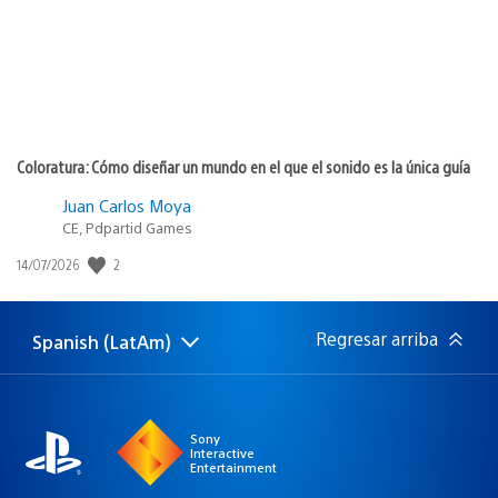
Coloratura: Cómo diseñar un mundo en el que el sonido es la única guía
Juan Carlos Moya
CE, Pdpartid Games
Fecha
2
14/07/2026
de
publicación:
Regresar arriba
Spanish (LatAm)
Elige
Región
una
actual:
región
Sony
Interactive
Entertainment