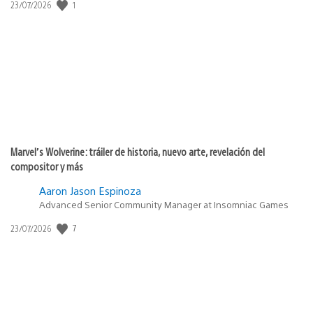
Fecha
1
23/07/2026
de
publicación:
Marvel’s Wolverine: tráiler de historia, nuevo arte, revelación del
compositor y más
Aaron Jason Espinoza
Advanced Senior Community Manager at Insomniac Games
Fecha
7
23/07/2026
de
publicación: