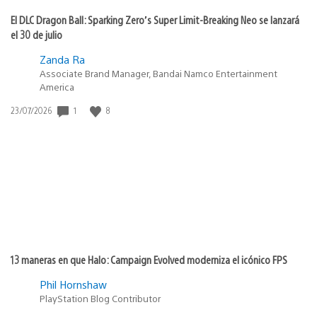
El DLC Dragon Ball: Sparking Zero’s Super Limit-Breaking Neo se lanzará
el 30 de julio
Zanda Ra
Associate Brand Manager, Bandai Namco Entertainment
America
Fecha
1
8
23/07/2026
de
publicación:
13 maneras en que Halo: Campaign Evolved moderniza el icónico FPS
Phil Hornshaw
PlayStation Blog Contributor