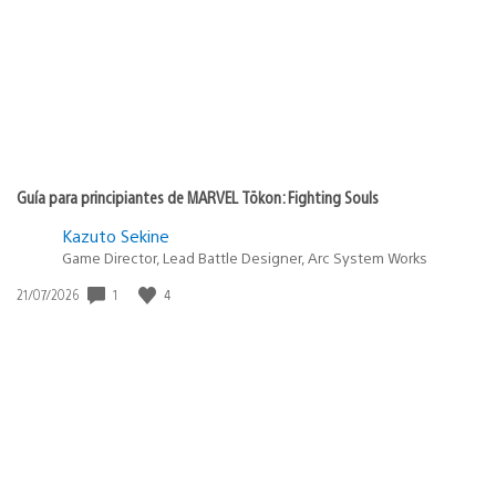
Guía para principiantes de MARVEL Tōkon: Fighting Souls
Kazuto Sekine
Game Director, Lead Battle Designer, Arc System Works
Fecha
1
4
21/07/2026
de
publicación: