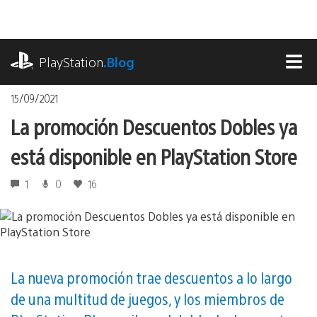
Pasa
al
contenido
playstation.com
PlayStation
.Blog
MEN
15/09/2021
La promoción Descuentos Dobles ya
está disponible en PlayStation Store
1
0
16
La nueva promoción trae descuentos a lo largo
de una multitud de juegos, y los miembros de