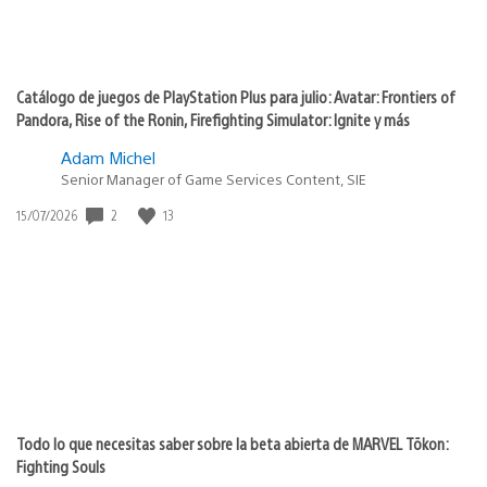
Catálogo de juegos de PlayStation Plus para julio: Avatar: Frontiers of
Pandora, Rise of the Ronin, Firefighting Simulator: Ignite y más
Adam Michel
Senior Manager of Game Services Content, SIE
Fecha
2
13
15/07/2026
de
publicación:
Todo lo que necesitas saber sobre la beta abierta de MARVEL Tōkon:
Fighting Souls