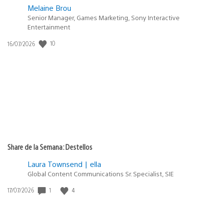
Melaine Brou
Senior Manager, Games Marketing, Sony Interactive
Entertainment
Fecha
10
16/07/2026
de
publicación:
Share de la Semana: Destellos
Laura Townsend | ella
Global Content Communications Sr. Specialist, SIE
Fecha
1
4
17/07/2026
de
publicación: