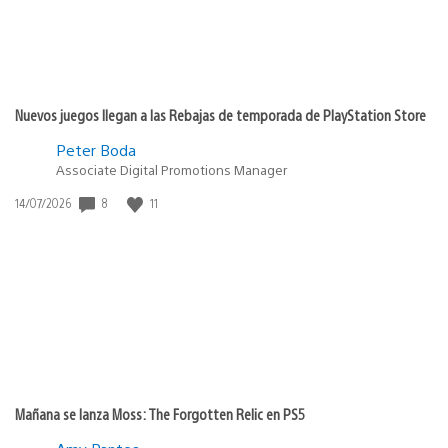
Nuevos juegos llegan a las Rebajas de temporada de PlayStation Store
Peter Boda
Associate Digital Promotions Manager
Fecha
8
11
14/07/2026
de
publicación:
Mañana se lanza Moss: The Forgotten Relic en PS5