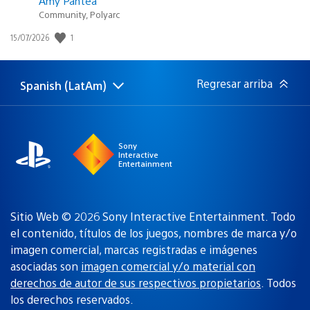
Amy Pantea
Community, Polyarc
Fecha
1
15/07/2026
de
publicación:
Regresar arriba
Spanish (LatAm)
Elige
Región
una
actual:
región
Sony
Interactive
Entertainment
Sitio Web © 2026 Sony Interactive Entertainment. Todo
el contenido, títulos de los juegos, nombres de marca y/o
imagen comercial, marcas registradas e imágenes
asociadas son
imagen comercial y/o material con
derechos de autor de sus respectivos propietarios
. Todos
los derechos reservados.