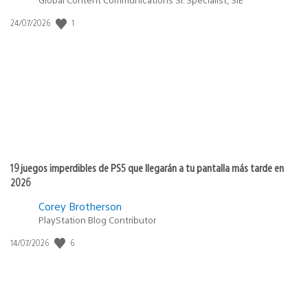
Fecha
1
24/07/2026
de
publicación:
19 juegos imperdibles de PS5 que llegarán a tu pantalla más tarde en
2026
Corey Brotherson
PlayStation Blog Contributor
Fecha
6
14/07/2026
de
publicación: