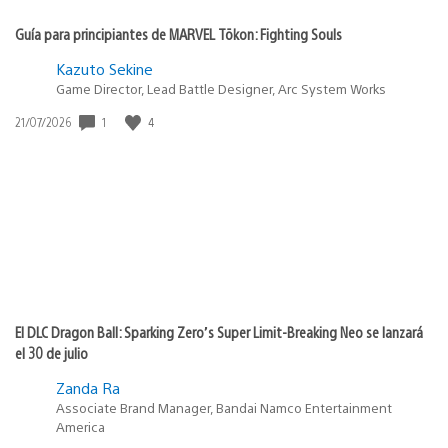
Guía para principiantes de MARVEL Tōkon: Fighting Souls
Kazuto Sekine
Game Director, Lead Battle Designer, Arc System Works
Fecha
1
4
21/07/2026
de
publicación:
El DLC Dragon Ball: Sparking Zero’s Super Limit-Breaking Neo se lanzará
el 30 de julio
Zanda Ra
Associate Brand Manager, Bandai Namco Entertainment
America