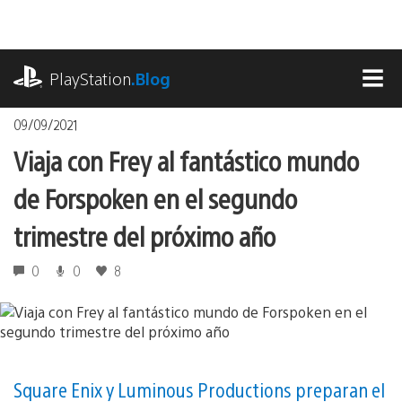
Pasa
al
contenido
playstation.com
PlayStation
.Blog
MEN
09/09/2021
Viaja con Frey al fantástico mundo
de Forspoken en el segundo
trimestre del próximo año
0
0
8
Square Enix y Luminous Productions preparan el