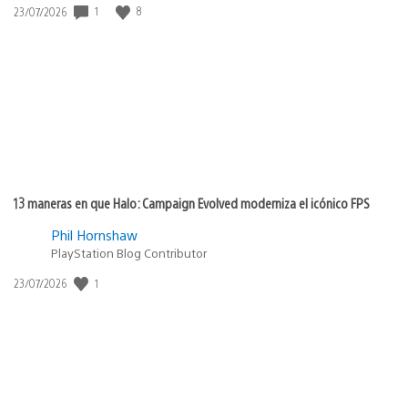
Fecha
1
8
23/07/2026
de
publicación:
13 maneras en que Halo: Campaign Evolved moderniza el icónico FPS
Phil Hornshaw
PlayStation Blog Contributor
Fecha
1
23/07/2026
de
publicación: