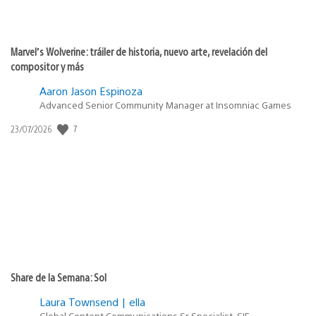
Marvel’s Wolverine: tráiler de historia, nuevo arte, revelación del
compositor y más
Aaron Jason Espinoza
Advanced Senior Community Manager at Insomniac Games
Fecha
7
23/07/2026
de
publicación:
Share de la Semana: Sol
Laura Townsend | ella
Global Content Communications Sr. Specialist, SIE