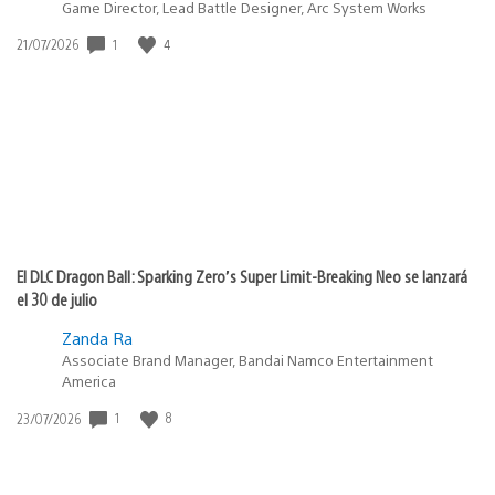
Game Director, Lead Battle Designer, Arc System Works
Fecha
1
4
21/07/2026
de
publicación:
El DLC Dragon Ball: Sparking Zero’s Super Limit-Breaking Neo se lanzará
el 30 de julio
Zanda Ra
Associate Brand Manager, Bandai Namco Entertainment
America
Fecha
1
8
23/07/2026
de
publicación: