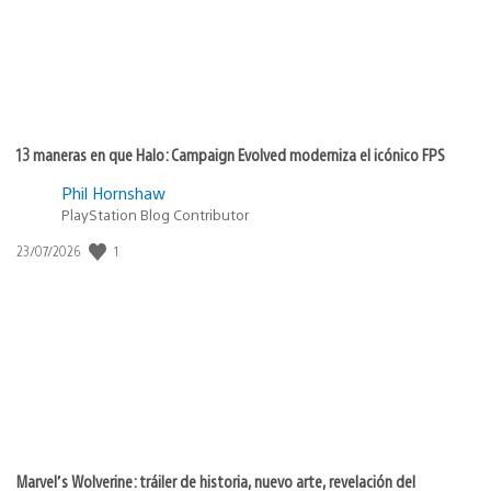
13 maneras en que Halo: Campaign Evolved moderniza el icónico FPS
Phil Hornshaw
PlayStation Blog Contributor
Fecha
1
23/07/2026
de
publicación:
Marvel’s Wolverine: tráiler de historia, nuevo arte, revelación del