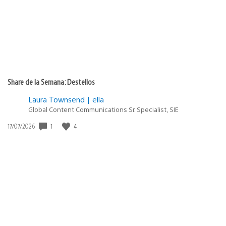
Share de la Semana: Destellos
Laura Townsend | ella
Global Content Communications Sr. Specialist, SIE
Fecha
1
4
17/07/2026
de
publicación: