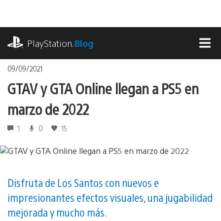
Pasa
al
contenido
playstation.com
PlayStation
.Blog
MEN
09/09/2021
GTAV y GTA Online llegan a PS5 en
marzo de 2022
1
0
15
Disfruta de Los Santos con nuevos e
impresionantes efectos visuales, una jugabilidad
mejorada y mucho más.