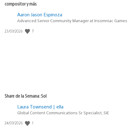
compositor y más
Aaron Jason Espinoza
Advanced Senior Community Manager at Insomniac Games
Fecha
7
23/07/2026
de
publicación:
Share de la Semana: Sol
Laura Townsend | ella
Global Content Communications Sr. Specialist, SIE
Fecha
1
24/07/2026
de
publicación: