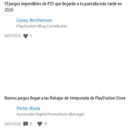
19 juegos imperdibles de PS5 que llegarán a tu pantalla más tarde en
2026
Corey Brotherson
PlayStation Blog Contributor
Fecha
5
14/07/2026
de
publicación:
Nuevos juegos llegan a las Rebajas de temporada de PlayStation Store
Peter Boda
Associate Digital Promotions Manager
Fecha
8
10
14/07/2026
de