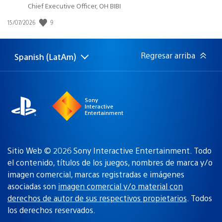
Chief Executive Officer, OH BIBI
Fecha
9
15/07/2026
de
publicación:
Regresar arriba
Spanish (LatAm)
Elige
Región
una
actual:
región
Sony
Interactive
Entertainment
Sitio Web © 2026 Sony Interactive Entertainment. Todo
el contenido, títulos de los juegos, nombres de marca y/o
imagen comercial, marcas registradas e imágenes
asociadas son
imagen comercial y/o material con
derechos de autor de sus respectivos propietarios
. Todos
los derechos reservados.