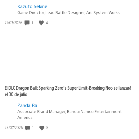
Kazuto Sekine
Game Director, Lead Battle Designer, Arc System Works
Fecha
1
4
21/07/2026
de
publicación:
El DLC Dragon Ball: Sparking Zero’s Super Limit-Breaking Neo se lanzará
el 30 de julio
Zanda Ra
Associate Brand Manager, Bandai Namco Entertainment
America
Fecha
1
8
23/07/2026
de
publicación: