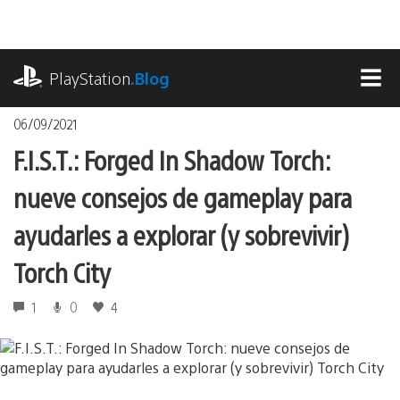
Pasa
al
contenido
playstation.com
PlayStation
.Blog
MEN
06/09/2021
F.I.S.T.: Forged In Shadow Torch:
nueve consejos de gameplay para
ayudarles a explorar (y sobrevivir)
Torch City
1
0
4