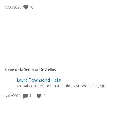
Fecha
10
16/07/2026
de
publicación:
Share de la Semana: Destellos
Laura Townsend | ella
Global Content Communications Sr. Specialist, SIE
Fecha
1
4
17/07/2026
de
publicación: