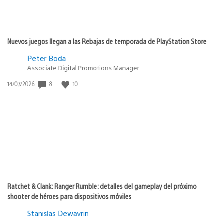
Nuevos juegos llegan a las Rebajas de temporada de PlayStation Store
Peter Boda
Associate Digital Promotions Manager
Fecha
8
10
14/07/2026
de
publicación:
Ratchet & Clank: Ranger Rumble: detalles del gameplay del próximo
shooter de héroes para dispositivos móviles
Stanislas Dewavrin