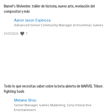
Marvel’s Wolverine: tráiler de historia, nuevo arte, revelación del
compositor y más
Aaron Jason Espinoza
Advanced Senior Community Manager at Insomniac Games
Fecha
7
23/07/2026
de
publicación:
Todo lo que necesitas saber sobre la beta abierta de MARVEL Tōkon:
Fighting Souls
Melaine Brou
Senior Manager, Games Marketing, Sony Interactive
Entertainment