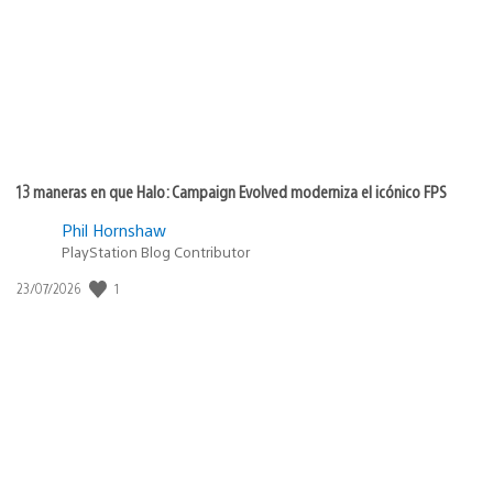
13 maneras en que Halo: Campaign Evolved moderniza el icónico FPS
Phil Hornshaw
PlayStation Blog Contributor
Fecha
1
23/07/2026
de
publicación: