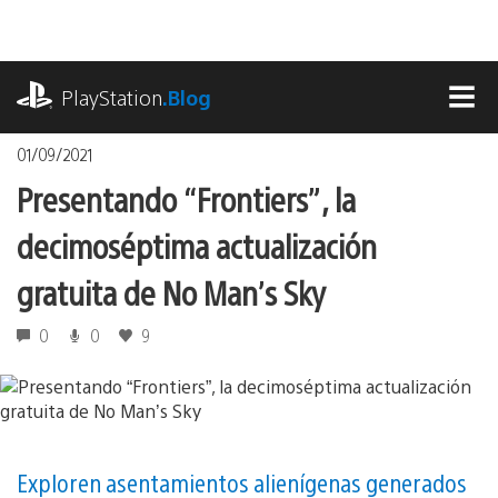
Pasa
al
contenido
playstation.com
PlayStation
.Blog
MEN
01/09/2021
Presentando “Frontiers”, la
decimoséptima actualización
gratuita de No Man’s Sky
0
0
9
Exploren asentamientos alienígenas generados