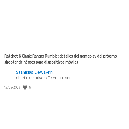
de
publicación:
Ratchet & Clank: Ranger Rumble: detalles del gameplay del próximo
shooter de héroes para dispositivos móviles
Stanislas Dewavrin
Chief Executive Officer, OH BIBI
Fecha
9
15/07/2026
de
publicación: