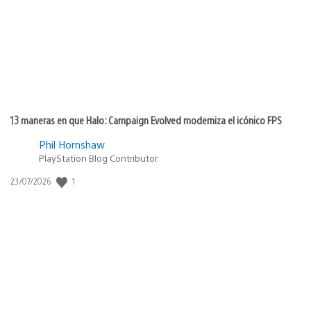
13 maneras en que Halo: Campaign Evolved moderniza el icónico FPS
Phil Hornshaw
PlayStation Blog Contributor
Fecha
1
23/07/2026
de
publicación: