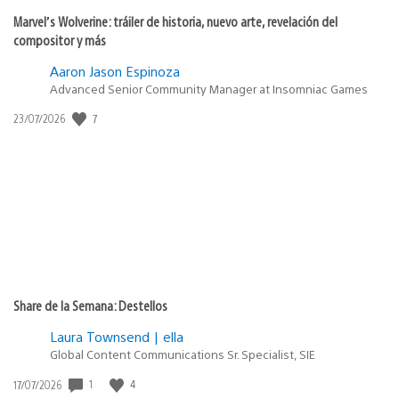
Marvel’s Wolverine: tráiler de historia, nuevo arte, revelación del
compositor y más
Aaron Jason Espinoza
Advanced Senior Community Manager at Insomniac Games
Fecha
7
23/07/2026
de
publicación:
Share de la Semana: Destellos
Laura Townsend | ella
Global Content Communications Sr. Specialist, SIE
Fecha
1
4
17/07/2026