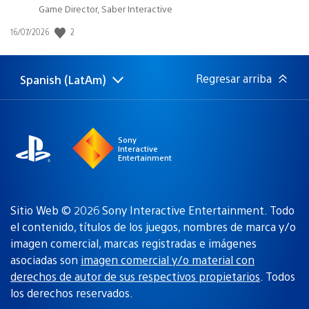
Game Director, Saber Interactive
Fecha
2
16/07/2026
de
publicación:
Regresar arriba
Spanish (LatAm)
Elige
Región
una
actual:
región
Sony
Interactive
Entertainment
Sitio Web © 2026 Sony Interactive Entertainment. Todo
el contenido, títulos de los juegos, nombres de marca y/o
imagen comercial, marcas registradas e imágenes
asociadas son
imagen comercial y/o material con
derechos de autor de sus respectivos propietarios
. Todos
los derechos reservados.