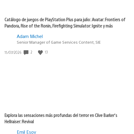
Catálogo de juegos de PlayStation Plus para julio: Avatar: Frontiers of
Pandora, Rise of the Ronin, Firefighting Simulator: Ignite y más
Adam Michel
Senior Manager of Game Services Content, SIE
Fecha
2
13
15/07/2026
de
publicación:
Explora las sensaciones más profundas del terror en Clive Barker’s
Hellraiser: Revival
Emil Esov