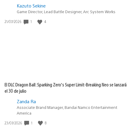
Kazuto Sekine
Game Director, Lead Battle Designer, Arc System Works
Fecha
1
4
21/07/2026
de
publicación:
El DLC Dragon Ball: Sparking Zero’s Super Limit-Breaking Neo se lanzará
el 30 de julio
Zanda Ra
Associate Brand Manager, Bandai Namco Entertainment
America
Fecha
1
8
23/07/2026
de
publicación: