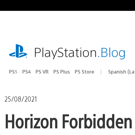
Pasa
al
contenido
playstation.com
PlayStation
.Blog
PS5
PS4
PS VR
PS Plus
PS Store
Spanish (L
Elige
Región
una
actual:
región
25/08/2021
Horizon Forbidden 