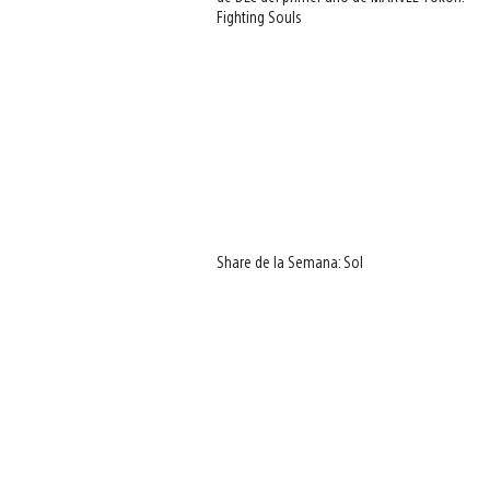
Fighting Souls
View
and
download
image
Share de la Semana: Sol