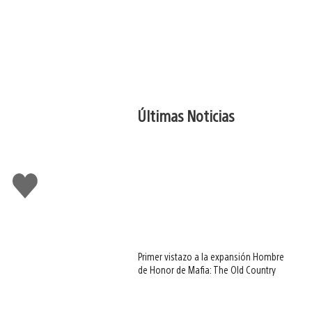
Últimas Noticias
Me
gusta
Primer vistazo a la expansión Hombre
de Honor de Mafia: The Old Country