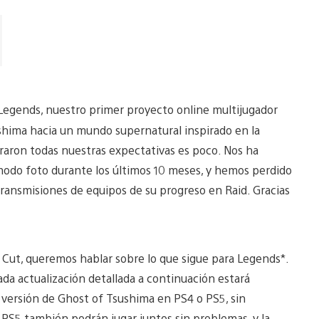
Legends, nuestro primer proyecto online multijugador
shima hacia un mundo supernatural inspirado en la
raron todas nuestras expectativas es poco. Nos ha
modo foto durante los últimos 10 meses, y hemos perdido
ransmisiones de equipos de su progreso en Raid. Gracias
s Cut, queremos hablar sobre lo que sigue para Legends*.
da actualización detallada a continuación estará
r versión de Ghost of Tsushima en PS4 o PS5, sin
y PS5 también podrán jugar juntos sin problemas, y la