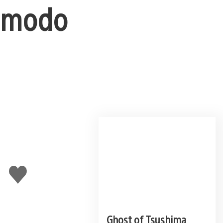
l modo
Me
gusta
Ghost of Tsushima