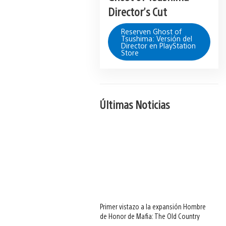
Director’s Cut
Reserven Ghost of
Tsushima: Versión del
Director en PlayStation
Store
Últimas Noticias
Primer vistazo a la expansión Hombre
de Honor de Mafia: The Old Country