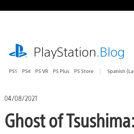
Pasa
al
contenido
playstation.com
PlayStation
.Blog
PS5
PS4
PS VR
PS Plus
PS Store
Spanish (L
Elige
Región
una
actual:
región
04/08/2021
Ghost of Tsushima