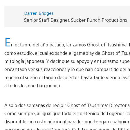
Darren Bridges
Senior Staff Designer, Sucker Punch Productions
E
n octubre del año pasado, lanzamos Ghost of Tsushima: 
como estudio, el cual expande el gameplay de Ghost of Tsu
mitología japonesa. Y decir que su apoyo y entusiasmo supe
encantado ver sus reacciones y lo que han compartido del 
mucho el sueño estando despiertos hasta tarde viendo las t
a todos los que han jugado.
A solo dos semanas de recibir Ghost of Tsushima: Director’
Como siempre, al igual que todo el contenido de Legends, ca
disponible sin costo adicional para los que tengan cualquie
necesidad de adquirir Director’s Cut. Los jugadores de PS4 