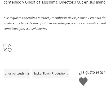
contenido y Ghost of Tsushima: Director’s Cut en sus man
* Se requiere conexión a Internet y membresía de PlayStation Plus para d
sujeta a una tarifa de suscripción recurrente que se cobra automáticamente
completos: play.st/PSPlusTerms
¿Te gustó esto?
ghost of tsushima
Sucker Punch Productions
Me
gusta