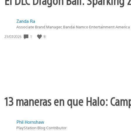
El DLC Dragon Ball: Sparking Z
Zanda Ra
Associate Brand Manager, Bandai Namco Entertainment America
Fecha
1
8
23/07/2026
de
publicación:
13 maneras en que Halo: Camp
Phil Hornshaw
PlayStation Blog Contributor