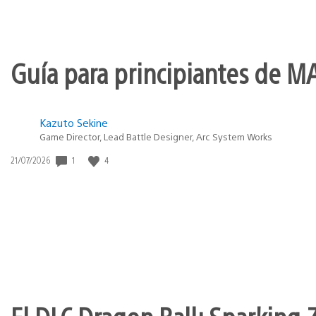
Guía para principiantes de M
Kazuto Sekine
Game Director, Lead Battle Designer, Arc System Works
Fecha
1
4
21/07/2026
de
publicación: