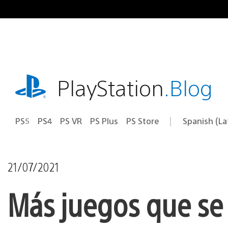
Pasa
al
contenido
playstation.com
PlayStation
.Blog
PS5
PS4
PS VR
PS Plus
PS Store
Spanish (L
Elige
Región
una
actual:
región
21/07/2021
Más juegos que se