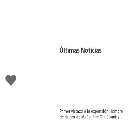
Últimas Noticias
Me
gusta
Primer vistazo a la expansión Hombre
de Honor de Mafia: The Old Country