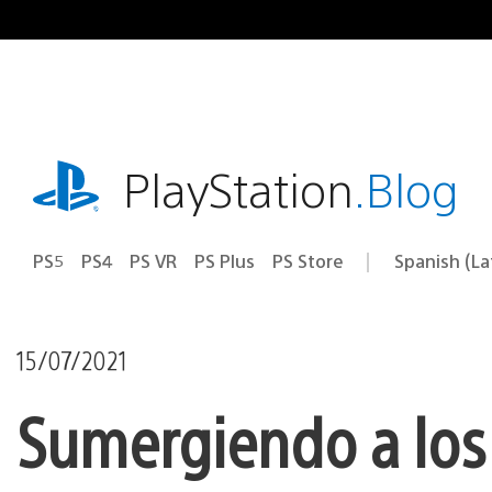
Pasa
al
contenido
playstation.com
PlayStation
.Blog
PS5
PS4
PS VR
PS Plus
PS Store
Spanish (L
Elige
Región
una
actual:
región
15/07/2021
Sumergiendo a los