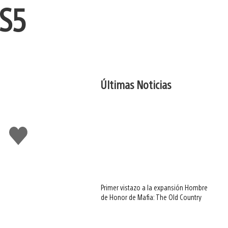
PS5
Últimas Noticias
Me
gusta
Primer vistazo a la expansión Hombre
de Honor de Mafia: The Old Country