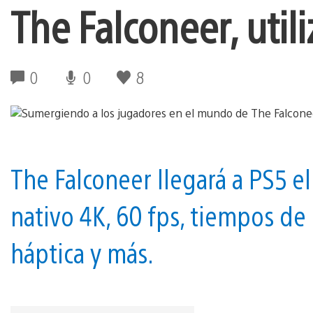
The Falconeer, util
0
0
8
The Falconeer llegará a PS5 e
nativo 4K, 60 fps, tiempos de
háptica y más.