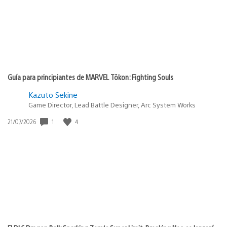
Guía para principiantes de MARVEL Tōkon: Fighting Souls
Kazuto Sekine
Game Director, Lead Battle Designer, Arc System Works
Fecha
1
4
21/07/2026
de
publicación: