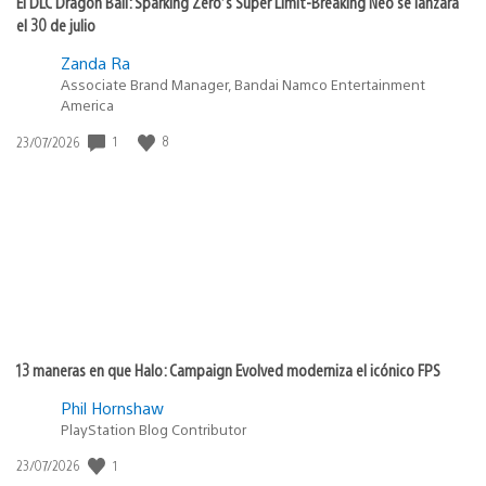
El DLC Dragon Ball: Sparking Zero’s Super Limit-Breaking Neo se lanzará
el 30 de julio
Zanda Ra
Associate Brand Manager, Bandai Namco Entertainment
America
Fecha
1
8
23/07/2026
de
publicación:
13 maneras en que Halo: Campaign Evolved moderniza el icónico FPS
Phil Hornshaw
PlayStation Blog Contributor
Fecha
1
23/07/2026
de