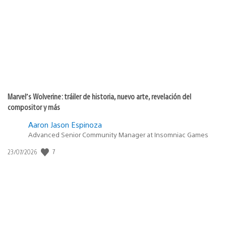
publicación:
Marvel’s Wolverine: tráiler de historia, nuevo arte, revelación del
compositor y más
Aaron Jason Espinoza
Advanced Senior Community Manager at Insomniac Games
Fecha
7
23/07/2026
de
publicación: