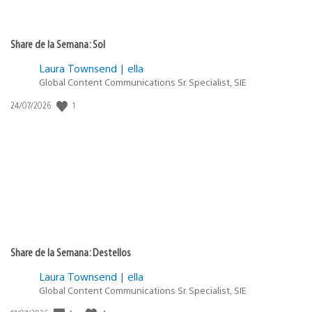
Share de la Semana: Sol
Laura Townsend | ella
Global Content Communications Sr. Specialist, SIE
Fecha
1
24/07/2026
de
publicación:
Share de la Semana: Destellos
Laura Townsend | ella
Global Content Communications Sr. Specialist, SIE