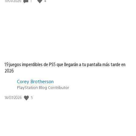
Fecha
1
4
17/07/2026
de
publicación:
19 juegos imperdibles de PS5 que llegarán a tu pantalla más tarde en
2026
Corey Brotherson
PlayStation Blog Contributor
Fecha
5
14/07/2026
de
publicación: