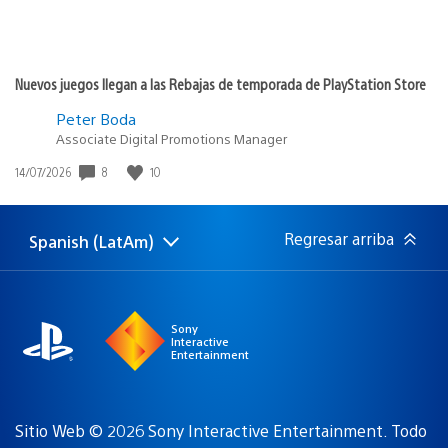
Nuevos juegos llegan a las Rebajas de temporada de PlayStation Store
Peter Boda
Associate Digital Promotions Manager
Fecha
8
10
14/07/2026
de
publicación:
Regresar arriba
Spanish (LatAm)
Elige
Región
una
actual:
región
Sony
Interactive
Entertainment
Sitio Web © 2026 Sony Interactive Entertainment. Todo