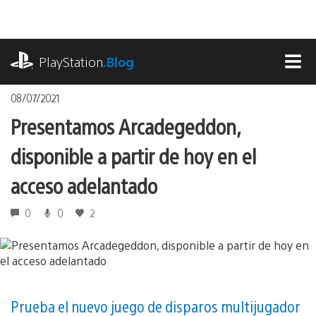
Pasa
al
contenido
playstation.com
PlayStation
.Blog
MEN
08/07/2021
Presentamos Arcadegeddon,
disponible a partir de hoy en el
acceso adelantado
0
0
2
Prueba el nuevo juego de disparos multijugador