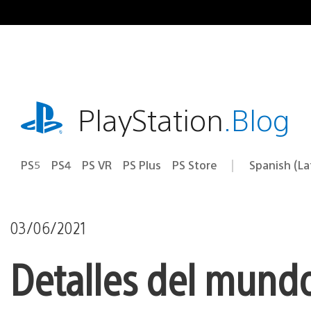
Pasa
al
contenido
playstation.com
PlayStation
.Blog
PS5
PS4
PS VR
PS Plus
PS Store
Spanish (L
Elige
Región
una
actual:
región
03/06/2021
Detalles del mundo