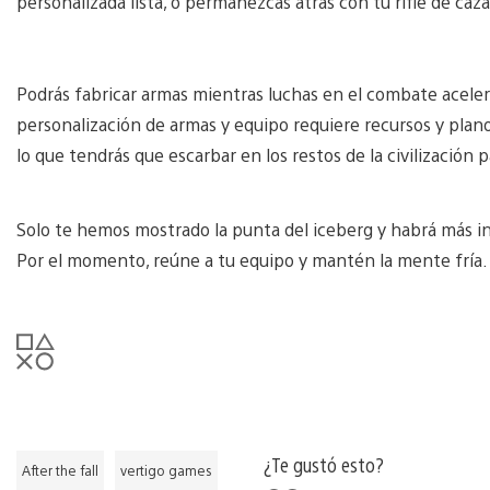
personalizada lista, o permanezcas atrás con tu rifle de caz
Podrás fabricar armas mientras luchas en el combate aceler
personalización de armas y equipo requiere recursos y plan
lo que tendrás que escarbar en los restos de la civilizació
Solo te hemos mostrado la punta del iceberg y habrá más in
Por el momento, reúne a tu equipo y mantén la mente fría.
¿Te gustó esto?
After the fall
vertigo games