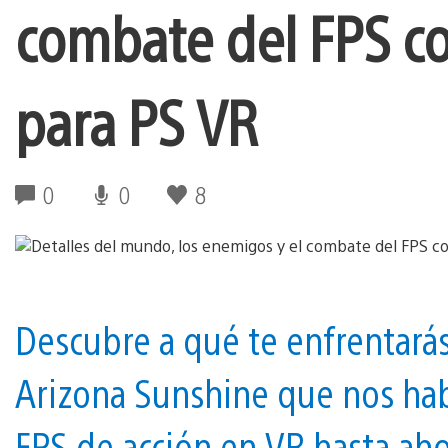
combate del FPS coo
para PS VR
0
0
8
Descubre a qué te enfrentarás
Arizona Sunshine que nos hab
FPS de acción en VR hasta ah