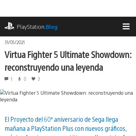
Pasa
al
contenido
playstation.com
PlayStation
.Blog
MEN
31/05/2021
Virtua Fighter 5 Ultimate Showdown:
reconstruyendo una leyenda
1
0
3
El Proyecto del 60º aniversario de Sega llega
mañana a PlayStation Plus con nuevos gráficos,