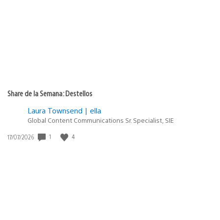
publicación:
Share de la Semana: Destellos
Laura Townsend | ella
Global Content Communications Sr. Specialist, SIE
Fecha
1
4
17/07/2026
de
publicación: