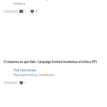
America
Fecha
1
8
23/07/2026
de
publicación:
13 maneras en que Halo: Campaign Evolved moderniza el icónico FPS
Phil Hornshaw
PlayStation Blog Contributor
Fecha
1
23/07/2026
de
publicación: