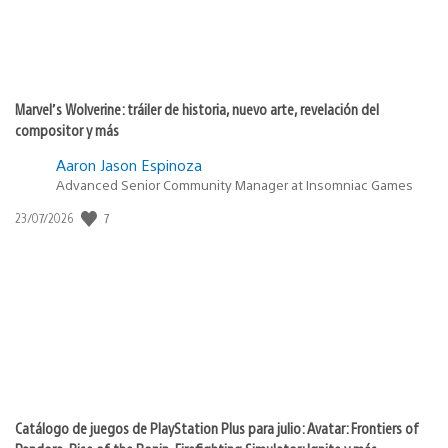
Marvel’s Wolverine: tráiler de historia, nuevo arte, revelación del
compositor y más
Aaron Jason Espinoza
Advanced Senior Community Manager at Insomniac Games
Fecha
7
23/07/2026
de
publicación:
Catálogo de juegos de PlayStation Plus para julio: Avatar: Frontiers of