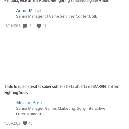
Pandora, Rise of the Ronin, Firefighting Simulator: Ignite y más
Adam Michel
Senior Manager of Game Services Content, SIE
Fecha
2
13
15/07/2026
de
publicación:
Todo lo que necesitas saber sobre la beta abierta de MARVEL Tōkon:
Fighting Souls
Melaine Brou
Senior Manager, Games Marketing, Sony Interactive
Entertainment
Fecha
10
16/07/2026
de