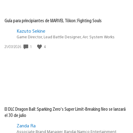
Guía para principiantes de MARVEL Tōkon: Fighting Souls
Kazuto Sekine
Game Director, Lead Battle Designer, Arc System Works
Fecha
1
4
21/07/2026
de
publicación:
El DLC Dragon Ball: Sparking Zero’s Super Limit-Breaking Neo se lanzará
el 30 de julio
Zanda Ra
Associate Brand Manager, Bandai Namco Entertainment