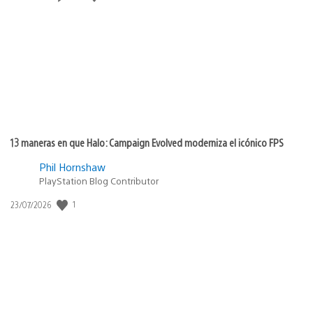
de
publicación:
13 maneras en que Halo: Campaign Evolved moderniza el icónico FPS
Phil Hornshaw
PlayStation Blog Contributor
Fecha
1
23/07/2026
de
publicación: