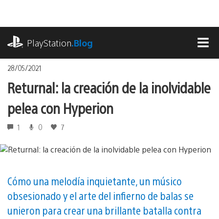
Pasa
al
contenido
playstation.com
PlayStation
.Blog
MEN
28/05/2021
Returnal: la creación de la inolvidable
pelea con Hyperion
1
0
7
Cómo una melodía inquietante, un músico
obsesionado y el arte del infierno de balas se
unieron para crear una brillante batalla contra