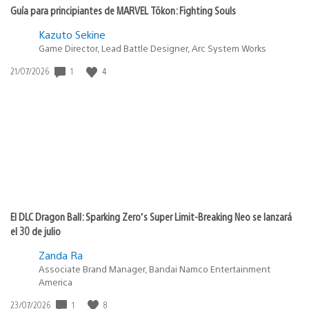
Guía para principiantes de MARVEL Tōkon: Fighting Souls
Kazuto Sekine
Game Director, Lead Battle Designer, Arc System Works
Fecha
1
4
21/07/2026
de
publicación:
El DLC Dragon Ball: Sparking Zero’s Super Limit-Breaking Neo se lanzará
el 30 de julio
Zanda Ra
Associate Brand Manager, Bandai Namco Entertainment
America
Fecha
1
8
23/07/2026