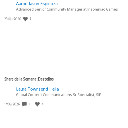
Aaron Jason Espinoza
Advanced Senior Community Manager at Insomniac Games
Fecha
7
23/07/2026
de
publicación:
Share de la Semana: Destellos
Laura Townsend | ella
Global Content Communications Sr. Specialist, SIE
Fecha
1
4
17/07/2026
de
publicación: