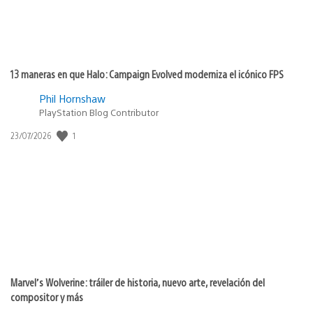
13 maneras en que Halo: Campaign Evolved moderniza el icónico FPS
Phil Hornshaw
PlayStation Blog Contributor
Fecha
1
23/07/2026
de
publicación:
Marvel’s Wolverine: tráiler de historia, nuevo arte, revelación del
compositor y más