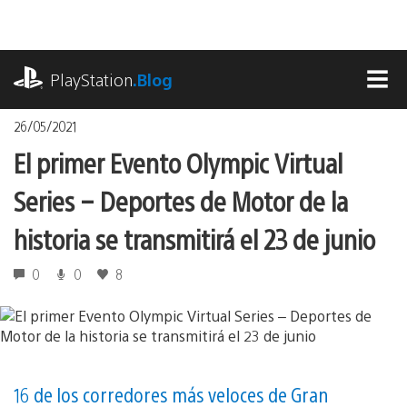
Pasa
al
contenido
playstation.com
PlayStation
.Blog
MEN
26/05/2021
El primer Evento Olympic Virtual
Series – Deportes de Motor de la
historia se transmitirá el 23 de junio
0
0
8
16 de los corredores más veloces de Gran