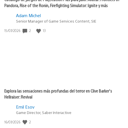
Pandora, Rise of the Ronin, Firefighting Simulator: Ignite y más
Adam Michel
Senior Manager of Game Services Content, SIE
Fecha
2
13
15/07/2026
de
publicación:
Explora las sensaciones más profundas del terror en Clive Barker’s
Hellraiser: Revival
Emil Esov
Game Director, Saber Interactive
Fecha
2
16/07/2026
de