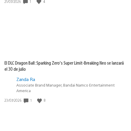
Fecha
1
4
21/07/2026
de
publicación:
El DLC Dragon Ball: Sparking Zero’s Super Limit-Breaking Neo se lanzará
el 30 de julio
Zanda Ra
Associate Brand Manager, Bandai Namco Entertainment
America
Fecha
1
8
23/07/2026
de
publicación: