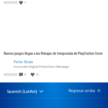
Fecha
5
14/07/2026
de
publicación:
Nuevos juegos llegan a las Rebajas de temporada de PlayStation Store
Peter Boda
Associate Digital Promotions Manager
Fecha
8
10
14/07/2026
de
publicación:
Regresar arriba
Spanish (LatAm)
Elige
Región
una
actual:
región