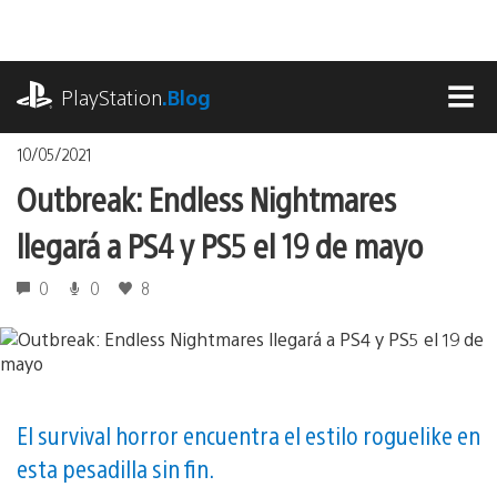
Pasa
al
contenido
playstation.com
PlayStation
.Blog
MEN
10/05/2021
Outbreak: Endless Nightmares
llegará a PS4 y PS5 el 19 de mayo
0
0
8
El survival horror encuentra el estilo roguelike en
esta pesadilla sin fin.