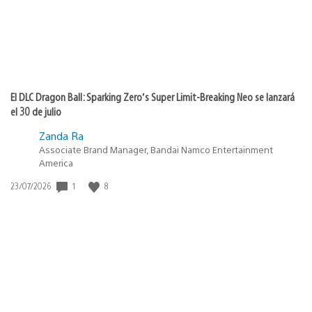
El DLC Dragon Ball: Sparking Zero’s Super Limit-Breaking Neo se lanzará
el 30 de julio
Zanda Ra
Associate Brand Manager, Bandai Namco Entertainment
America
Fecha
1
8
23/07/2026
de
publicación: