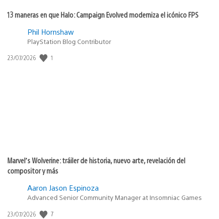
13 maneras en que Halo: Campaign Evolved moderniza el icónico FPS
Phil Hornshaw
PlayStation Blog Contributor
Fecha
1
23/07/2026
de
publicación:
Marvel’s Wolverine: tráiler de historia, nuevo arte, revelación del
compositor y más
Aaron Jason Espinoza
Advanced Senior Community Manager at Insomniac Games
Fecha
7
23/07/2026