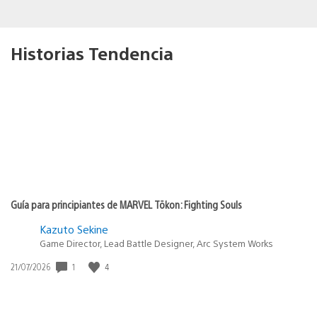
Historias Tendencia
Guía para principiantes de MARVEL Tōkon: Fighting Souls
Kazuto Sekine
Game Director, Lead Battle Designer, Arc System Works
Fecha
1
4
21/07/2026
de
publicación: