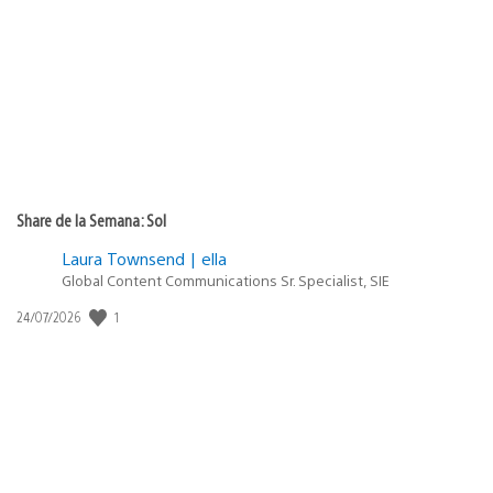
de
publicación:
Share de la Semana: Sol
Laura Townsend | ella
Global Content Communications Sr. Specialist, SIE
Fecha
1
24/07/2026
de
publicación: