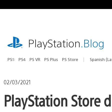
Pasa
al
contenido
playstation.com
PlayStation
.Blog
PS5
PS4
PS VR
PS Plus
PS Store
Spanish (L
Elige
Región
una
actual:
región
02/03/2021
PlayStation Store 