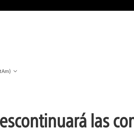
atAm)
descontinuará las co