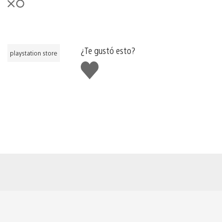
¿Te gustó esto?
playstation store
Me
gusta