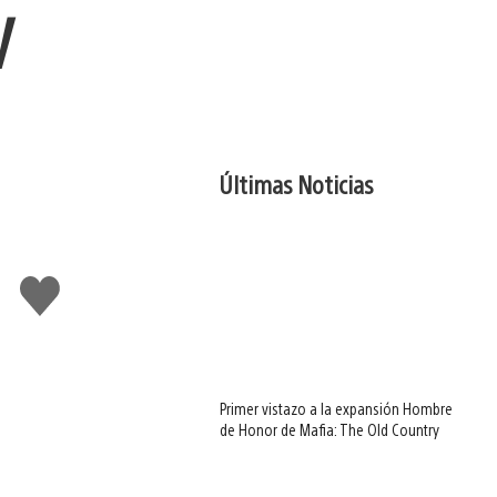
V
Últimas Noticias
Me
gusta
Primer vistazo a la expansión Hombre
de Honor de Mafia: The Old Country