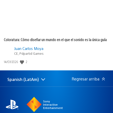
Coloratura: Cómo diseñar un mundo en el que el sonido es la única guía
Juan Carlos Moya
CE, Pdpartid Games
Fecha
2
14/07/2026
de
publicación:
Regresar arriba
Spanish (LatAm)
Elige
Región
una
actual:
región
Sony
Interactive
Entertainment