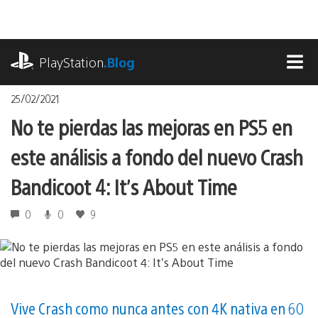
Pasa
al
contenido
playstation.com
PlayStation
.Blog
MEN
25/02/2021
No te pierdas las mejoras en PS5 en
este análisis a fondo del nuevo Crash
Bandicoot 4: It’s About Time
0
0
9
Vive Crash como nunca antes con 4K nativa en 60