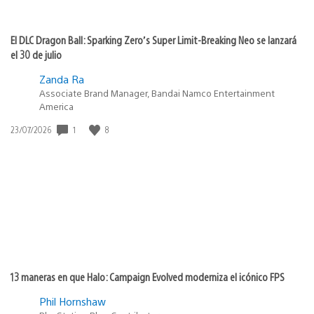
El DLC Dragon Ball: Sparking Zero’s Super Limit-Breaking Neo se lanzará
el 30 de julio
Zanda Ra
Associate Brand Manager, Bandai Namco Entertainment
America
Fecha
1
8
23/07/2026
de
publicación:
13 maneras en que Halo: Campaign Evolved moderniza el icónico FPS
Phil Hornshaw