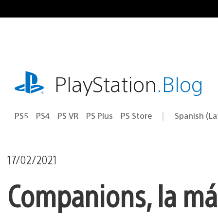
Pasa
al
contenido
playstation.com
PlayStation
.Blog
PS5
PS4
PS VR
PS Plus
PS Store
Spanish (L
Elige
Región
una
actual:
región
17/02/2021
Companions, la más