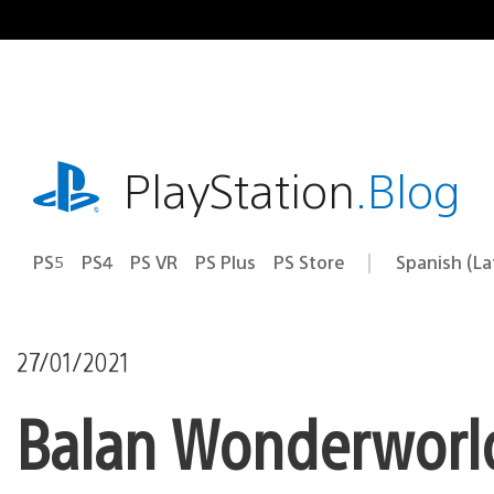
Pasa
al
contenido
playstation.com
PlayStation
.Blog
PS5
PS4
PS VR
PS Plus
PS Store
Spanish (L
Elige
Región
una
actual:
región
27/01/2021
Balan Wonderworld 