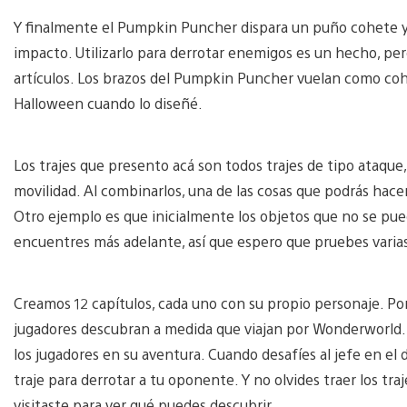
Y finalmente el Pumpkin Puncher dispara un puño cohete y
impacto. Utilizarlo para derrotar enemigos es un hecho, per
artículos. Los brazos del Pumpkin Puncher vuelan como coh
Halloween cuando lo diseñé.
Los trajes que presento acá son todos trajes de tipo ataque
movilidad. Al combinarlos, una de las cosas que podrás hacer
Otro ejemplo es que inicialmente los objetos que no se pu
encuentres más adelante, así que espero que pruebes varias
Creamos 12 capítulos, cada uno con su propio personaje. Por
jugadores descubran a medida que viajan por Wonderworld. C
los jugadores en su aventura. Cuando desafíes al jefe en el
traje para derrotar a tu oponente. Y no olvides traer los tr
visitaste para ver qué puedes descubrir.