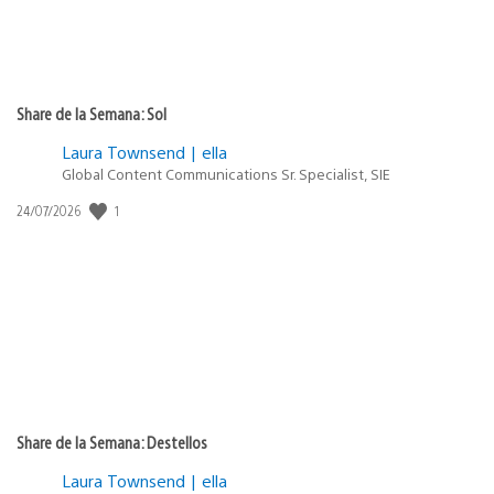
Share de la Semana: Sol
Laura Townsend | ella
Global Content Communications Sr. Specialist, SIE
Fecha
1
24/07/2026
de
publicación:
Share de la Semana: Destellos
Laura Townsend | ella