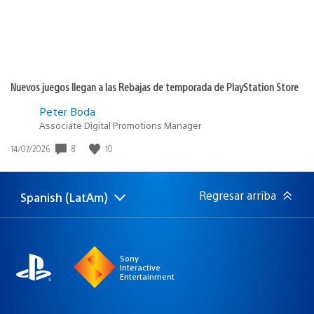
Nuevos juegos llegan a las Rebajas de temporada de PlayStation Store
Peter Boda
Associate Digital Promotions Manager
Fecha
8
10
14/07/2026
de
publicación:
Regresar arriba
Spanish (LatAm)
Elige
Región
una
actual:
región
Sony
Interactive
Entertainment