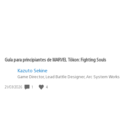
Guía para principiantes de MARVEL Tōkon: Fighting Souls
Kazuto Sekine
Game Director, Lead Battle Designer, Arc System Works
Fecha
1
4
21/07/2026
de
publicación: