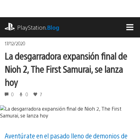
Pasa
al
contenido
playstation.com
PlayStation
.Blog
MEN
17/12/2020
La desgarradora expansión final de
Nioh 2, The First Samurai, se lanza
hoy
0
0
7
Aventúrate en el pasado lleno de demonios de