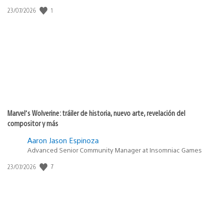
Fecha
1
23/07/2026
de
publicación:
Marvel’s Wolverine: tráiler de historia, nuevo arte, revelación del
compositor y más
Aaron Jason Espinoza
Advanced Senior Community Manager at Insomniac Games
Fecha
7
23/07/2026
de
publicación: