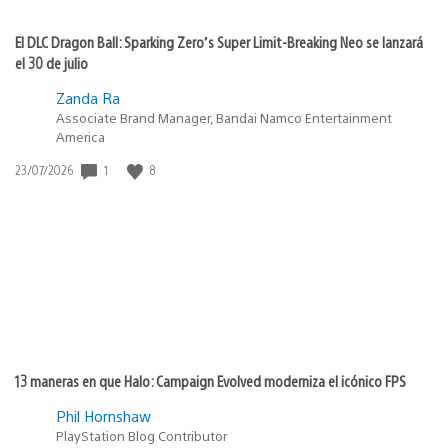
El DLC Dragon Ball: Sparking Zero’s Super Limit-Breaking Neo se lanzará
el 30 de julio
Zanda Ra
Associate Brand Manager, Bandai Namco Entertainment
America
Fecha
1
8
23/07/2026
de
publicación:
13 maneras en que Halo: Campaign Evolved moderniza el icónico FPS
Phil Hornshaw
PlayStation Blog Contributor