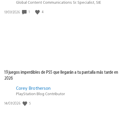
Global Content Communications Sr. Specialist, SIE
Fecha
1
4
17/07/2026
de
publicación:
19 juegos imperdibles de PS5 que llegarán a tu pantalla más tarde en
2026
Corey Brotherson
PlayStation Blog Contributor
Fecha
5
14/07/2026
de
publicación: