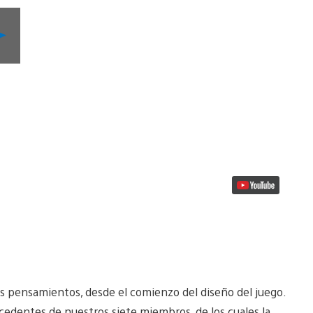
Reproducir
Video
os pensamientos, desde el comienzo del diseño del juego.
ecedentes de nuestros siete miembros, de los cuales la