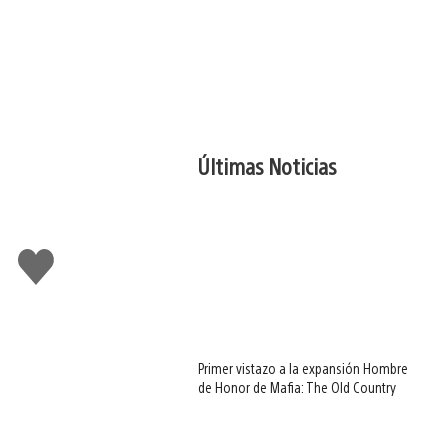
Últimas Noticias
Me
gusta
Primer vistazo a la expansión Hombre
de Honor de Mafia: The Old Country