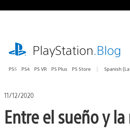
Pasa
al
contenido
playstation.com
PlayStation
.Blog
PS5
PS4
PS VR
PS Plus
PS Store
Spanish (L
Elige
Región
una
actual:
región
11/12/2020
Entre el sueño y la