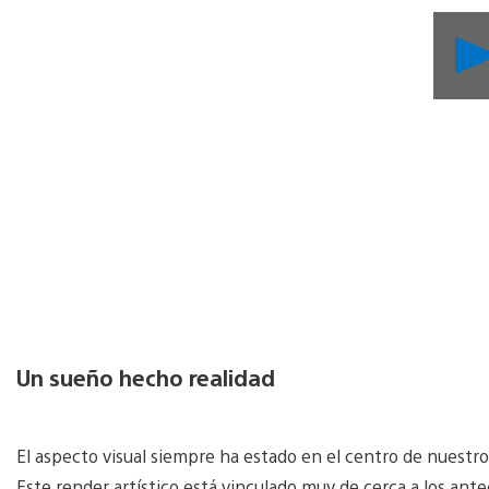
Un sueño hecho realidad
El aspecto visual siempre ha estado en el centro de nuestr
Este render artístico está vinculado muy de cerca a los ant