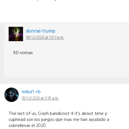
donnal-trump
08/12/2020 at 10:17 p.m.
XD nomas
m4ur1-rb
09/12/2020 at 0:38 a.m.
The last of us, Crash bandicoot 4 it’s about time y
cuphead son los juegos que mas me han ayudado a
sobrellevar el 2020