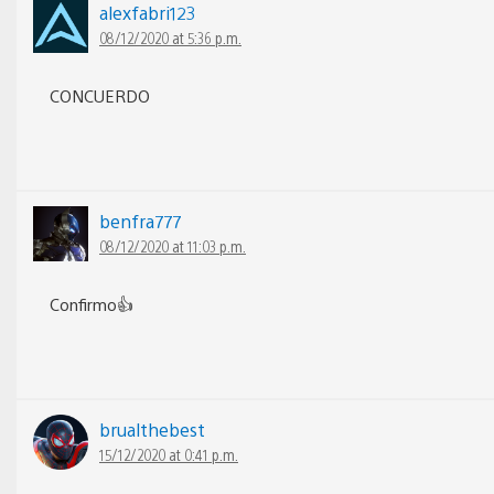
alexfabri123
08/12/2020 at 5:36 p.m.
CONCUERDO
benfra777
08/12/2020 at 11:03 p.m.
Confirmo👍
brualthebest
15/12/2020 at 0:41 p.m.