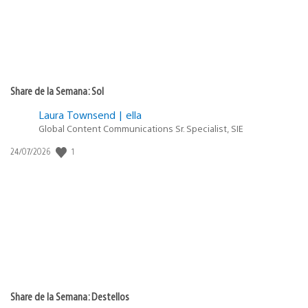
Share de la Semana: Sol
Laura Townsend | ella
Global Content Communications Sr. Specialist, SIE
Fecha
1
24/07/2026
de
publicación:
Share de la Semana: Destellos