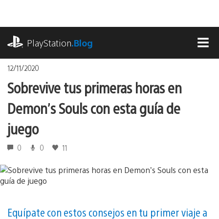
Pasa
al
contenido
playstation.com
PlayStation
.Blog
MEN
12/11/2020
Sobrevive tus primeras horas en
Demon’s Souls con esta guía de
juego
0
0
11
Equípate con estos consejos en tu primer viaje a