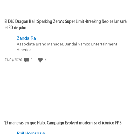
El DLC Dragon Ball: Sparking Zero’s Super Limit-Breaking Neo se lanzará
el 30 de julio
Zanda Ra
Associate Brand Manager, Bandai Namco Entertainment
America
Fecha
1
8
23/07/2026
de
publicación:
13 maneras en que Halo: Campaign Evolved moderniza el icónico FPS
Phil Hornshaw