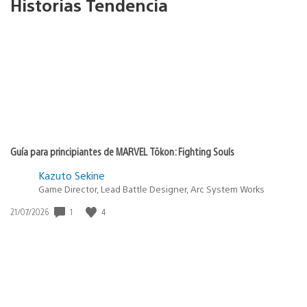
Historias Tendencia
Guía para principiantes de MARVEL Tōkon: Fighting Souls
Kazuto Sekine
Game Director, Lead Battle Designer, Arc System Works
Fecha
1
4
21/07/2026
de
publicación: