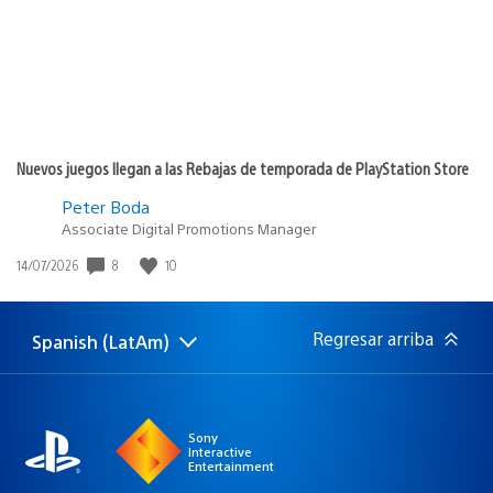
Nuevos juegos llegan a las Rebajas de temporada de PlayStation Store
Peter Boda
Associate Digital Promotions Manager
Fecha
8
10
14/07/2026
de
publicación:
Regresar arriba
Spanish (LatAm)
Elige
Región
una
actual:
región
Sony
Interactive
Entertainment