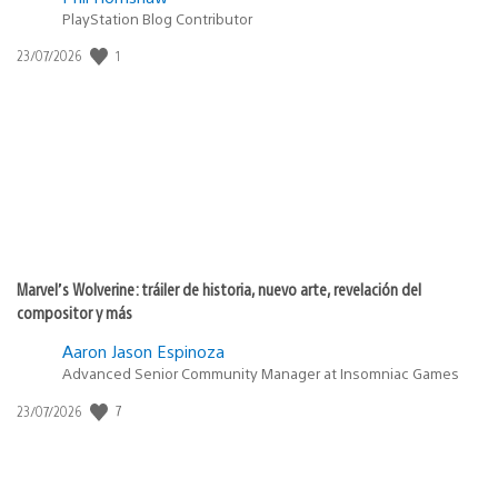
PlayStation Blog Contributor
Fecha
1
23/07/2026
de
publicación:
Marvel’s Wolverine: tráiler de historia, nuevo arte, revelación del
compositor y más
Aaron Jason Espinoza
Advanced Senior Community Manager at Insomniac Games
Fecha
7
23/07/2026
de
publicación: