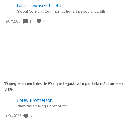
Laura Townsend | ella
Global Content Communications Sr. Specialist, SIE
Fecha
1
4
17/07/2026
de
publicación:
19 juegos imperdibles de PS5 que llegarán a tu pantalla más tarde en
2026
Corey Brotherson
PlayStation Blog Contributor
Fecha
5
14/07/2026
de
publicación: