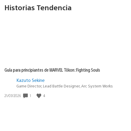
Historias Tendencia
Guía para principiantes de MARVEL Tōkon: Fighting Souls
Kazuto Sekine
Game Director, Lead Battle Designer, Arc System Works
Fecha
1
4
21/07/2026
de
publicación: