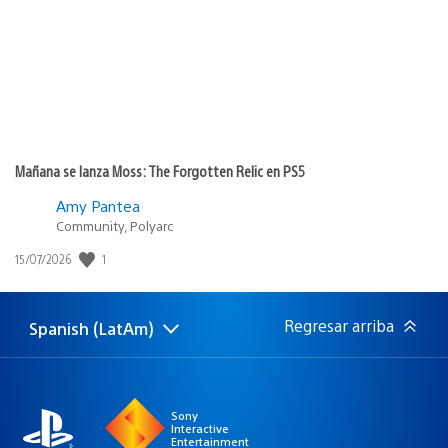
Mañana se lanza Moss: The Forgotten Relic en PS5
Amy Pantea
Community, Polyarc
Fecha
1
15/07/2026
de
publicación:
Regresar arriba
Spanish (LatAm)
Elige
Región
una
actual:
región
Sony
Interactive
Entertainment