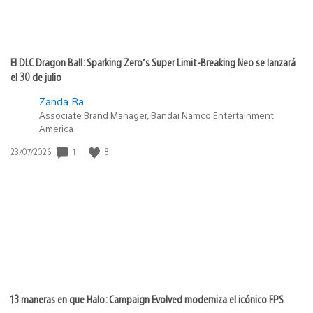
El DLC Dragon Ball: Sparking Zero’s Super Limit-Breaking Neo se lanzará
el 30 de julio
Zanda Ra
Associate Brand Manager, Bandai Namco Entertainment
America
Fecha
1
8
23/07/2026
de
publicación:
13 maneras en que Halo: Campaign Evolved moderniza el icónico FPS