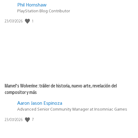
Phil Hornshaw
PlayStation Blog Contributor
Fecha
1
23/07/2026
de
publicación:
Marvel’s Wolverine: tráiler de historia, nuevo arte, revelación del
compositor y más
Aaron Jason Espinoza
Advanced Senior Community Manager at Insomniac Games
Fecha
7
23/07/2026
de
publicación: