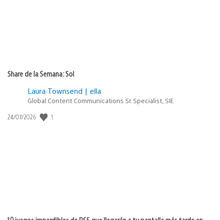
Share de la Semana: Sol
Laura Townsend | ella
Global Content Communications Sr. Specialist, SIE
Fecha
1
24/07/2026
de
publicación:
19 juegos imperdibles de PS5 que llegarán a tu pantalla más tarde en