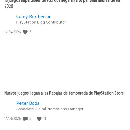
2026
Corey Brotherson
PlayStation Blog Contributor
Fecha
6
14/07/2026
de
publicación:
Nuevos juegos llegan a las Rebajas de temporada de PlayStation Store
Peter Boda
Associate Digital Promotions Manager
Fecha
8
11
14/07/2026
de
publicación: