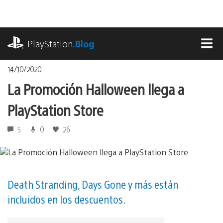
Pasa
al
contenido
playstation.com
PlayStation
.Blog
MEN
14/10/2020
La Promoción Halloween llega a
PlayStation Store
5
0
26
Death Stranding, Days Gone y más están
incluidos en los descuentos.