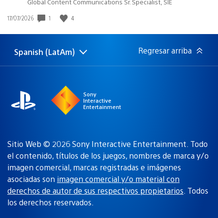
Global Content Communications Sr. Specialist, SIE
Fecha
1
4
17/07/2026
de
publicación:
Regresar arriba
Spanish (LatAm)
Elige
Región
una
actual:
región
Sony
Interactive
Entertainment
Sitio Web © 2026 Sony Interactive Entertainment. Todo
el contenido, títulos de los juegos, nombres de marca y/o
imagen comercial, marcas registradas e imágenes
asociadas son
imagen comercial y/o material con
derechos de autor de sus respectivos propietarios
. Todos
los derechos reservados.