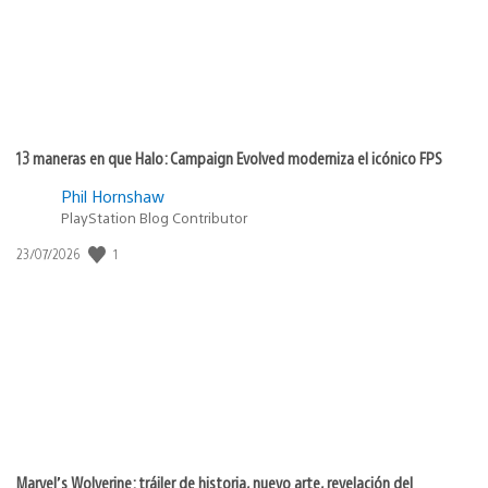
13 maneras en que Halo: Campaign Evolved moderniza el icónico FPS
Phil Hornshaw
PlayStation Blog Contributor
Fecha
1
23/07/2026
de
publicación:
Marvel’s Wolverine: tráiler de historia, nuevo arte, revelación del