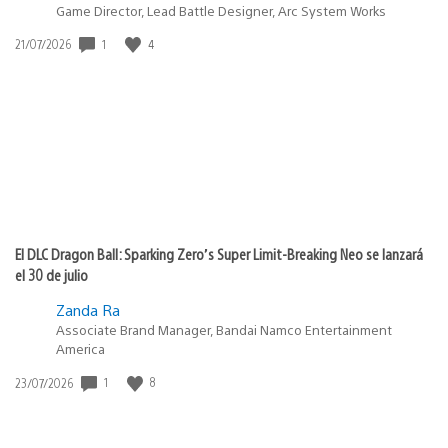
Game Director, Lead Battle Designer, Arc System Works
Fecha
1
4
21/07/2026
de
publicación:
El DLC Dragon Ball: Sparking Zero’s Super Limit-Breaking Neo se lanzará
el 30 de julio
Zanda Ra
Associate Brand Manager, Bandai Namco Entertainment
America
Fecha
1
8
23/07/2026
de
publicación: