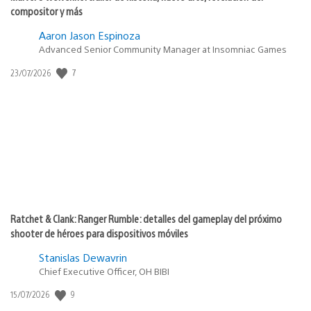
compositor y más
Aaron Jason Espinoza
Advanced Senior Community Manager at Insomniac Games
Fecha
7
23/07/2026
de
publicación:
Ratchet & Clank: Ranger Rumble: detalles del gameplay del próximo
shooter de héroes para dispositivos móviles
Stanislas Dewavrin
Chief Executive Officer, OH BIBI
Fecha
9
15/07/2026
de