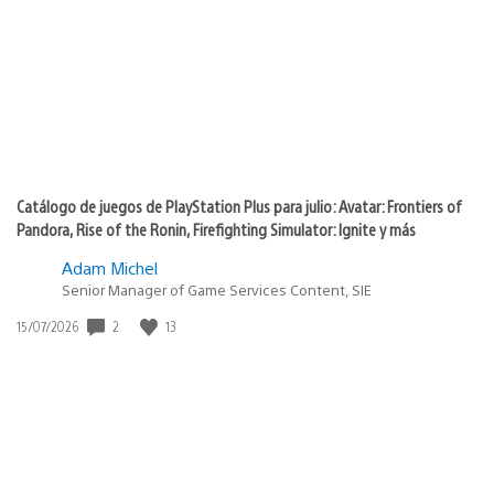
publicación:
Catálogo de juegos de PlayStation Plus para julio: Avatar: Frontiers of
Pandora, Rise of the Ronin, Firefighting Simulator: Ignite y más
Adam Michel
Senior Manager of Game Services Content, SIE
Fecha
2
13
15/07/2026
de
publicación: