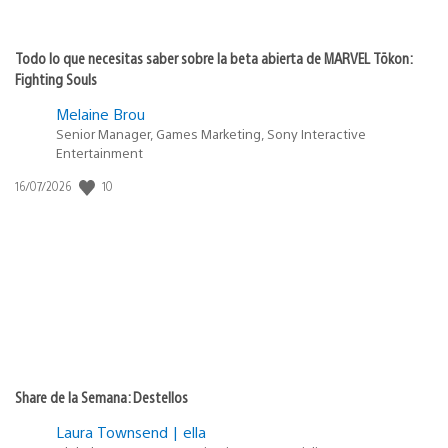
Todo lo que necesitas saber sobre la beta abierta de MARVEL Tōkon:
Fighting Souls
Melaine Brou
Senior Manager, Games Marketing, Sony Interactive
Entertainment
Fecha
10
16/07/2026
de
publicación:
Share de la Semana: Destellos
Laura Townsend | ella