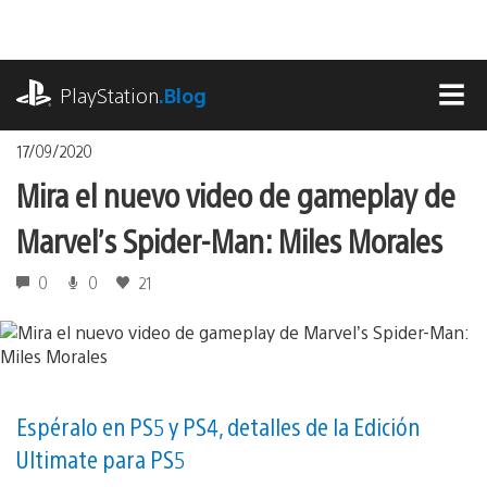
Pasa
al
contenido
playstation.com
PlayStation
.Blog
MEN
17/09/2020
Mira el nuevo video de gameplay de
Marvel’s Spider-Man: Miles Morales
0
0
21
Espéralo en PS5 y PS4, detalles de la Edición
Ultimate para PS5