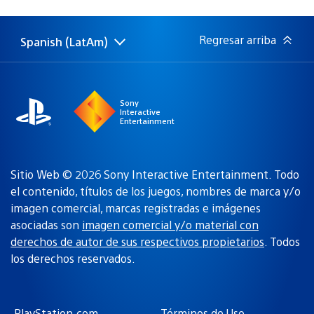
de
publicación:
Regresar arriba
Spanish (LatAm)
Elige
Región
una
actual:
región
Sony
Interactive
Entertainment
Sitio Web © 2026 Sony Interactive Entertainment. Todo
el contenido, títulos de los juegos, nombres de marca y/o
imagen comercial, marcas registradas e imágenes
asociadas son
imagen comercial y/o material con
derechos de autor de sus respectivos propietarios
. Todos
los derechos reservados.
PlayStation.com
Términos de Uso