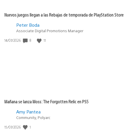
Nuevos juegos llegan a las Rebajas de temporada de PlayStation Store
Peter Boda
Associate Digital Promotions Manager
Fecha
8
11
14/07/2026
de
publicación:
Mañana se lanza Moss: The Forgotten Relic en PS5
Amy Pantea
Community, Polyarc
Fecha
1
15/07/2026