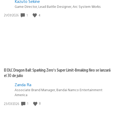
Kazuto Sekine
Game Director, Lead Battle Designer, Arc System Works
Fecha
1
4
21/07/2026
de
publicación:
El DLC Dragon Ball: Sparking Zero’s Super Limit-Breaking Neo se lanzará
el 30 de julio
Zanda Ra
Associate Brand Manager, Bandai Namco Entertainment
America
Fecha
1
8
23/07/2026
de
publicación: