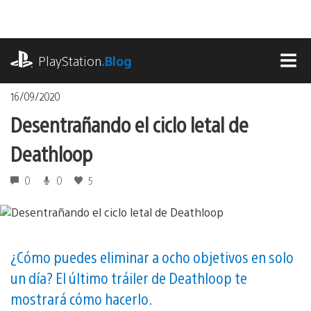
Pasa
al
contenido
playstation.com
PlayStation
.Blog
MEN
16/09/2020
Desentrañando el ciclo letal de
Deathloop
0
0
5
¿Cómo puedes eliminar a ocho objetivos en solo
un día? El último tráiler de Deathloop te
mostrará cómo hacerlo.