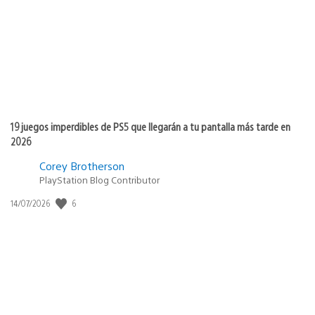
publicación:
19 juegos imperdibles de PS5 que llegarán a tu pantalla más tarde en
2026
Corey Brotherson
PlayStation Blog Contributor
Fecha
6
14/07/2026
de
publicación: