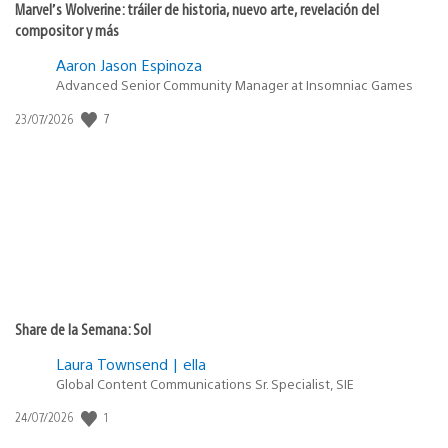
Marvel’s Wolverine: tráiler de historia, nuevo arte, revelación del
compositor y más
Aaron Jason Espinoza
Advanced Senior Community Manager at Insomniac Games
Fecha
7
23/07/2026
de
publicación:
Share de la Semana: Sol
Laura Townsend | ella
Global Content Communications Sr. Specialist, SIE
Fecha
1
24/07/2026
de