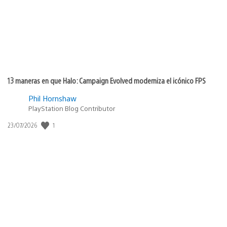
13 maneras en que Halo: Campaign Evolved moderniza el icónico FPS
Phil Hornshaw
PlayStation Blog Contributor
Fecha
1
23/07/2026
de
publicación: