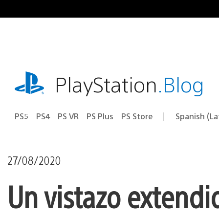
Pasa
al
contenido
playstation.com
PlayStation
.Blog
PS5
PS4
PS VR
PS Plus
PS Store
Spanish (L
Elige
Región
una
actual:
región
27/08/2020
Un vistazo extendi