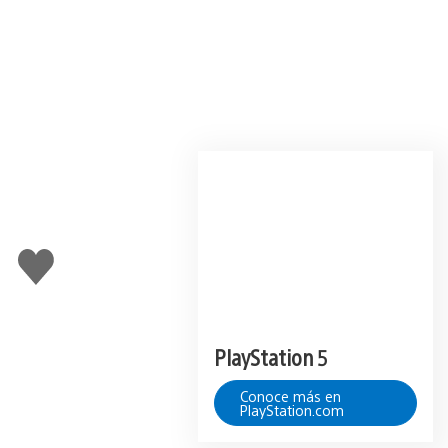
Me
gusta
PlayStation 5
Conoce más en
PlayStation.com