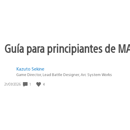
Guía para principiantes de M
Kazuto Sekine
Game Director, Lead Battle Designer, Arc System Works
Fecha
1
4
21/07/2026
de
publicación: