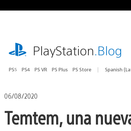
Pasa
al
contenido
playstation.com
PlayStation
.Blog
PS5
PS4
PS VR
PS Plus
PS Store
Spanish (L
Elige
Región
una
actual:
región
06/08/2020
Temtem, una nueva