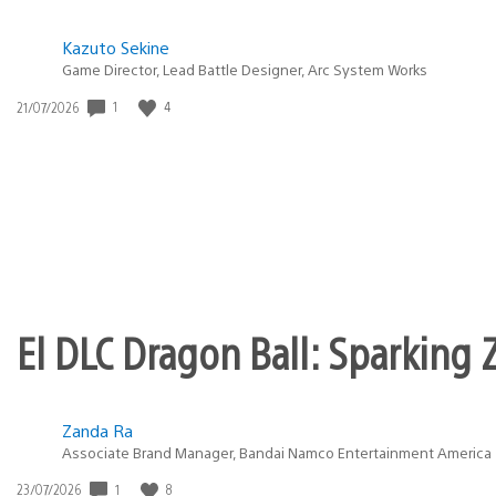
Kazuto Sekine
Game Director, Lead Battle Designer, Arc System Works
Fecha
1
4
21/07/2026
de
publicación:
El DLC Dragon Ball: Sparking Z
Zanda Ra
Associate Brand Manager, Bandai Namco Entertainment America
Fecha
1
8
23/07/2026