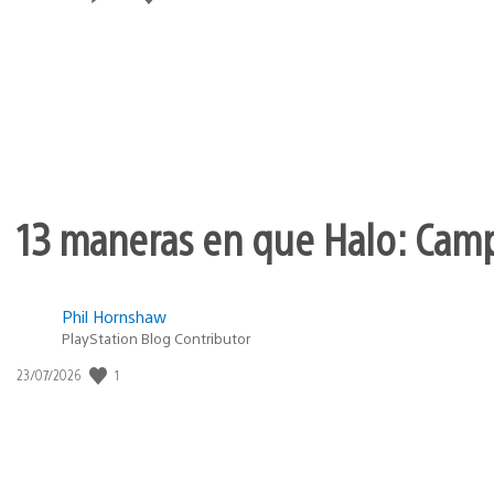
de
publicación:
13 maneras en que Halo: Camp
Phil Hornshaw
PlayStation Blog Contributor
Fecha
1
23/07/2026
de
publicación: