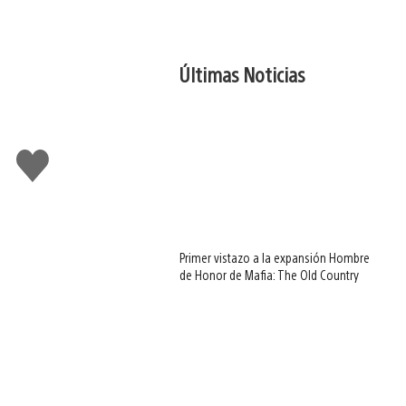
Últimas Noticias
Me
gusta
Primer vistazo a la expansión Hombre
de Honor de Mafia: The Old Country