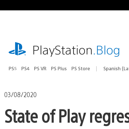
Pasa
al
contenido
playstation.com
PlayStation
.Blog
PS5
PS4
PS VR
PS Plus
PS Store
Spanish (L
Elige
Región
una
actual:
región
03/08/2020
State of Play regre