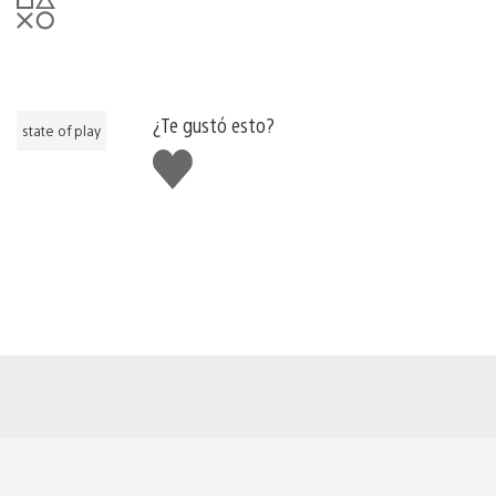
¿Te gustó esto?
state of play
Me
gusta