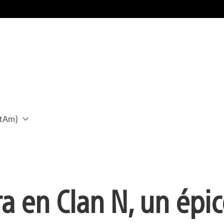
atAm)
rra en Clan N, un épi