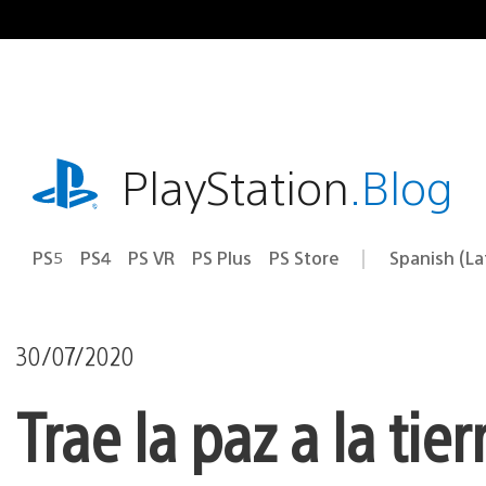
Pasa
al
contenido
playstation.com
PlayStation
.Blog
PS5
PS4
PS VR
PS Plus
PS Store
Spanish (L
Elige
Región
una
actual:
región
30/07/2020
Trae la paz a la tie