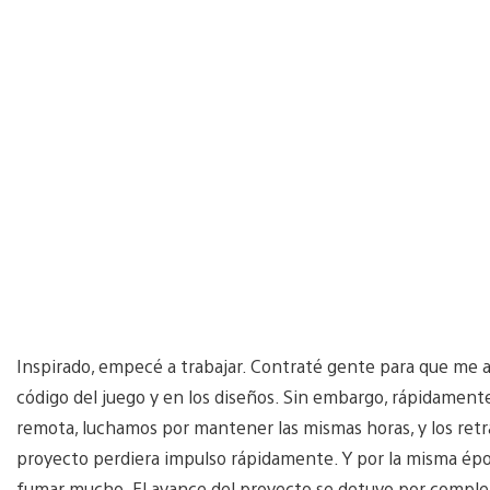
Inspirado, empecé a trabajar. Contraté gente para que me ay
código del juego y en los diseños. Sin embargo, rápidament
remota, luchamos por mantener las mismas horas, y los retra
proyecto perdiera impulso rápidamente. Y por la misma épo
fumar mucho. El avance del proyecto se detuvo por comple