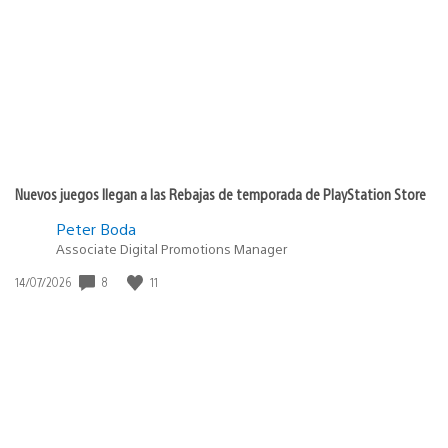
de
publicación:
Nuevos juegos llegan a las Rebajas de temporada de PlayStation Store
Peter Boda
Associate Digital Promotions Manager
Fecha
8
11
14/07/2026
de
publicación: