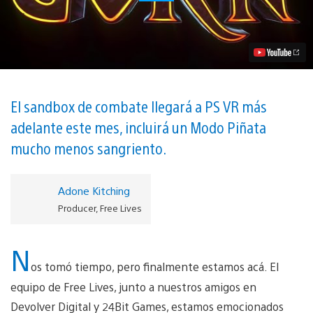
Llegará
a
PlayStation
VR
el
19
de
Mayo
Video
El sandbox de combate llegará a PS VR más
adelante este mes, incluirá un Modo Piñata
mucho menos sangriento.
Adone Kitching
Producer, Free Lives
N
os tomó tiempo, pero finalmente estamos acá. El
equipo de Free Lives, junto a nuestros amigos en
Devolver Digital y 24Bit Games, estamos emocionados