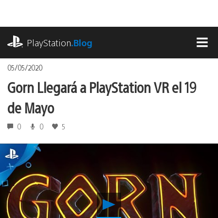
Pasa
al
contenido
playstation.com
PlayStation
.Blog
MEN
05/05/2020
Gorn Llegará a PlayStation VR el 19
de Mayo
0
0
5
Reproducir
Gorn