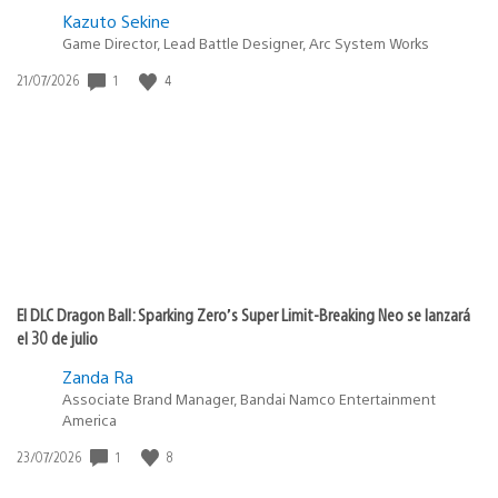
Kazuto Sekine
Game Director, Lead Battle Designer, Arc System Works
Fecha
1
4
21/07/2026
de
publicación:
El DLC Dragon Ball: Sparking Zero’s Super Limit-Breaking Neo se lanzará
el 30 de julio
Zanda Ra
Associate Brand Manager, Bandai Namco Entertainment
America
Fecha
1
8
23/07/2026
de
publicación: