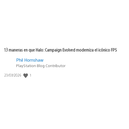
13 maneras en que Halo: Campaign Evolved moderniza el icónico FPS
Phil Hornshaw
PlayStation Blog Contributor
Fecha
1
23/07/2026
de
publicación: