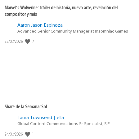
Marvel’s Wolverine: tráiler de historia, nuevo arte, revelación del
compositor y más
Aaron Jason Espinoza
Advanced Senior Community Manager at Insomniac Games
Fecha
7
23/07/2026
de
publicación:
Share de la Semana: Sol
Laura Townsend | ella
Global Content Communications Sr. Specialist, SIE
Fecha
1
24/07/2026