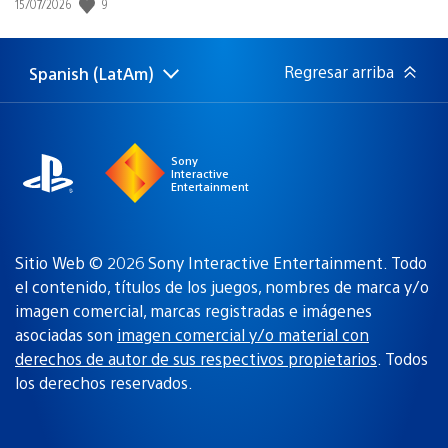
Fecha
9
15/07/2026
de
publicación:
Regresar arriba
Spanish (LatAm)
Elige
Región
una
actual:
región
Sony
Interactive
Entertainment
Sitio Web © 2026 Sony Interactive Entertainment. Todo
el contenido, títulos de los juegos, nombres de marca y/o
imagen comercial, marcas registradas e imágenes
asociadas son
imagen comercial y/o material con
derechos de autor de sus respectivos propietarios
. Todos
los derechos reservados.