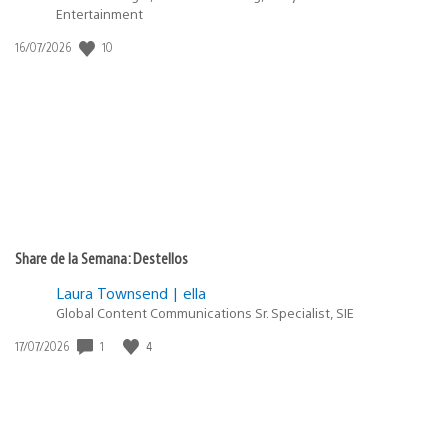
Entertainment
Fecha
10
16/07/2026
de
publicación:
Share de la Semana: Destellos
Laura Townsend | ella
Global Content Communications Sr. Specialist, SIE
Fecha
1
4
17/07/2026
de
publicación: