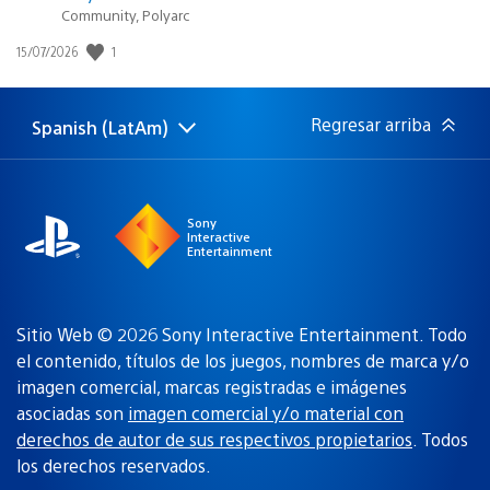
Community, Polyarc
Fecha
1
15/07/2026
de
publicación:
Regresar arriba
Spanish (LatAm)
Elige
Región
una
actual:
región
Sony
Interactive
Entertainment
Sitio Web © 2026 Sony Interactive Entertainment. Todo
el contenido, títulos de los juegos, nombres de marca y/o
imagen comercial, marcas registradas e imágenes
asociadas son
imagen comercial y/o material con
derechos de autor de sus respectivos propietarios
. Todos
los derechos reservados.