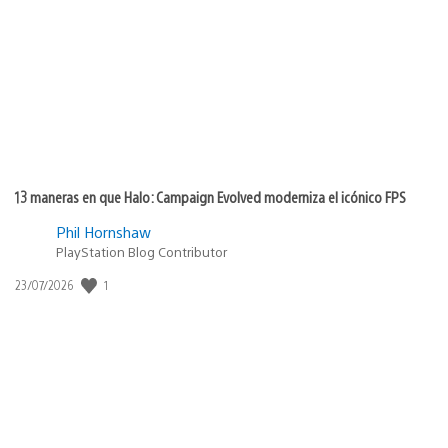
de
publicación:
13 maneras en que Halo: Campaign Evolved moderniza el icónico FPS
Phil Hornshaw
PlayStation Blog Contributor
Fecha
1
23/07/2026
de
publicación: