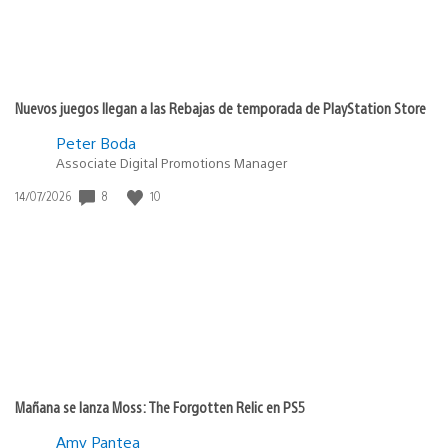
Nuevos juegos llegan a las Rebajas de temporada de PlayStation Store
Peter Boda
Associate Digital Promotions Manager
Fecha
8
10
14/07/2026
de
publicación:
Mañana se lanza Moss: The Forgotten Relic en PS5
Amy Pantea