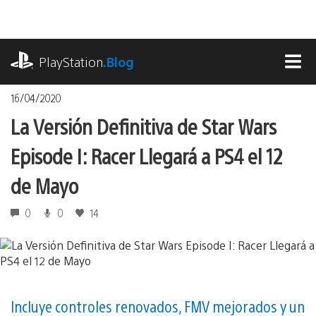
Pasa
al
contenido
playstation.com
PlayStation
.Blog
MEN
16/04/2020
La Versión Definitiva de Star Wars
Episode I: Racer Llegará a PS4 el 12
de Mayo
0
0
14
Incluye controles renovados, FMV mejorados y un