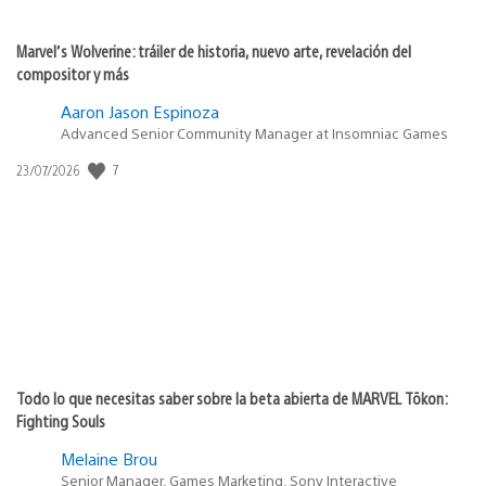
Marvel’s Wolverine: tráiler de historia, nuevo arte, revelación del
compositor y más
Aaron Jason Espinoza
Advanced Senior Community Manager at Insomniac Games
Fecha
7
23/07/2026
de
publicación:
Todo lo que necesitas saber sobre la beta abierta de MARVEL Tōkon:
Fighting Souls
Melaine Brou
Senior Manager, Games Marketing, Sony Interactive