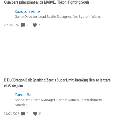
Guía para principiantes de MARVEL Tōkon: Fighting Souls
Kazuto Sekine
Game Director, Lead Battle Designer, Arc System Works
Fecha
1
4
21/07/2026
de
publicación:
El DLC Dragon Ball: Sparking Zero’s Super Limit-Breaking Neo se lanzará
el 30 de julio
Zanda Ra
Associate Brand Manager, Bandai Namco Entertainment
America
Fecha
1
8
23/07/2026