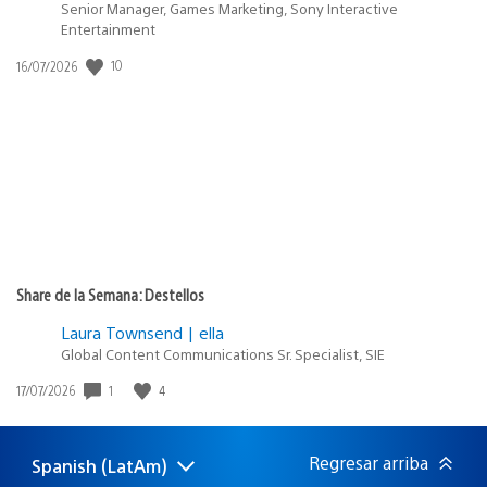
Senior Manager, Games Marketing, Sony Interactive
Entertainment
10
Fecha
16/07/2026
de
publicación:
Share de la Semana: Destellos
Laura Townsend | ella
Global Content Communications Sr. Specialist, SIE
1
4
Fecha
17/07/2026
de
publicación:
Regresar arriba
Spanish (LatAm)
Elige
Región