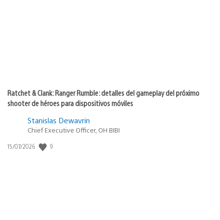
publicación:
Ratchet & Clank: Ranger Rumble: detalles del gameplay del próximo
shooter de héroes para dispositivos móviles
Stanislas Dewavrin
Chief Executive Officer, OH BIBI
9
Fecha
15/07/2026
de
publicación: