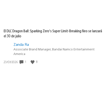
El DLC Dragon Ball: Sparking Zero’s Super Limit-Breaking Neo se lanzará
el 30 de julio
Zanda Ra
Associate Brand Manager, Bandai Namco Entertainment
America
1
8
Fecha
23/07/2026
de
publicación: