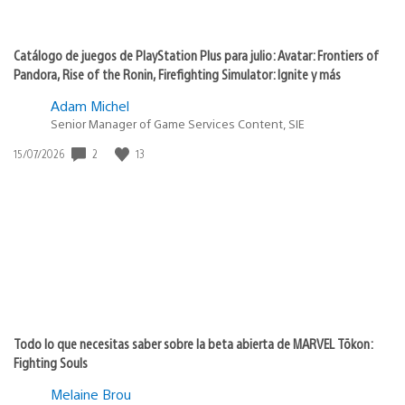
Catálogo de juegos de PlayStation Plus para julio: Avatar: Frontiers of
Pandora, Rise of the Ronin, Firefighting Simulator: Ignite y más
Adam Michel
Senior Manager of Game Services Content, SIE
2
13
Fecha
15/07/2026
de
publicación:
Todo lo que necesitas saber sobre la beta abierta de MARVEL Tōkon:
Fighting Souls
Melaine Brou