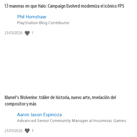
13 maneras en que Halo: Campaign Evolved moderniza el icónico FPS
Phil Hornshaw
PlayStation Blog Contributor
1
Fecha
23/07/2026
de
publicación:
Marvel’s Wolverine: tráiler de historia, nuevo arte, revelación del
compositor y más
Aaron Jason Espinoza
Advanced Senior Community Manager at Insomniac Games
7
Fecha
23/07/2026
de