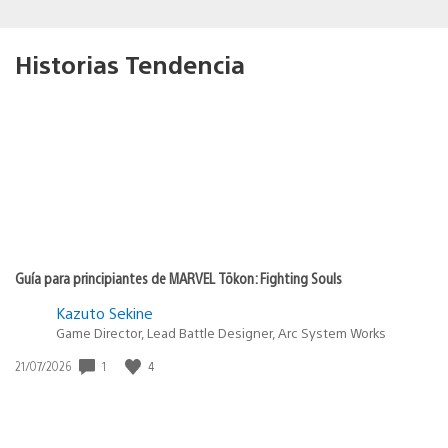
Historias Tendencia
Guía para principiantes de MARVEL Tōkon: Fighting Souls
Kazuto Sekine
Game Director, Lead Battle Designer, Arc System Works
1
4
Fecha
21/07/2026
de
publicación: